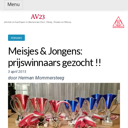
Spring
Menu
naar
inhoud
AV23
atletiek en hardlopen in Amsterdam-Oost, IJburg, Diemen en Weesp
nieuws
Meisjes & Jongens:
prijswinnaars gezocht !!
3 april 2015
door Herman Mommersteeg