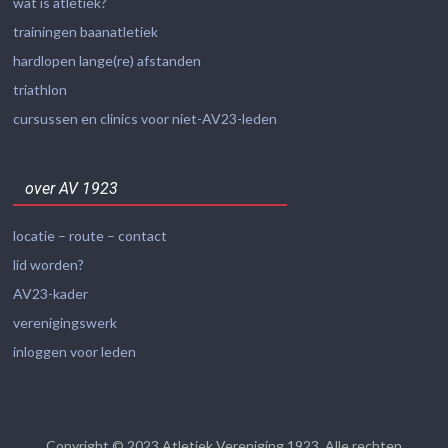
wat is atletiek?
trainingen baanatletiek
hardlopen lange(re) afstanden
triathlon
cursussen en clinics voor niet-AV23-leden
over AV 1923
locatie – route – contact
lid worden?
AV23-kader
verenigingswerk
inloggen voor leden
Copyright © 2023
Atletiek Vereniging 1923
. Alle rechten