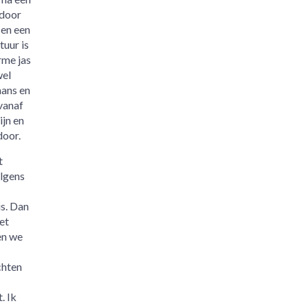
rdoor
 en een
uur is
rme jas
wel
mans en
vanaf
ijn en
door.
t
olgens
is. Dan
et
en we
chten
. Ik