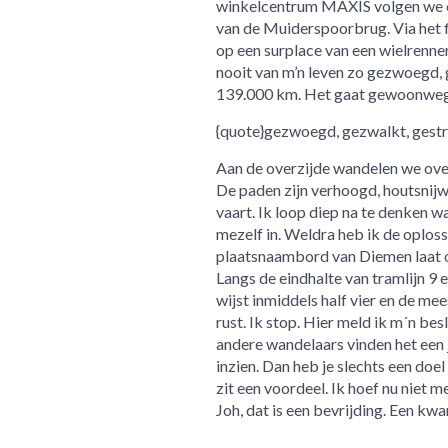
winkelcentrum MAXIS volgen we een
van de Muiderspoorbrug. Via het f
op een surplace van een wielrenne
nooit van m’n leven zo gezwoegd, g
139.000 km. Het gaat gewoonweg 
{quote}gezwoegd, gezwalkt, gestr
Aan de overzijde wandelen we ove
De paden zijn verhoogd, houtsnijwe
vaart. Ik loop diep na te denken wa
mezelf in. Weldra heb ik de oplos
plaatsnaambord van Diemen laat o
Langs de eindhalte van tramlijn 9
wijst inmiddels half vier en de me
rust. Ik stop. Hier meld ik m´n be
andere wandelaars vinden het een j
inzien. Dan heb je slechts een doel
zit een voordeel. Ik hoef nu niet me
Joh, dat is een bevrijding. Een kwar