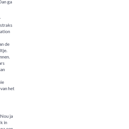
 Dan ga
r
 straks
tation
an de
tje.
nnen.
ars
dan
ie
 van het
 Nou ja
k in
 na een