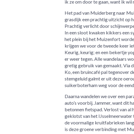
ik ze om door te gaan, want ik wil 
Het pad van Muiderberg naar Mui
grasdijk een prachtig uitzicht op 
Prachtig verlicht door schijnwerper
In een sloot kwaken kikkers een sy
het plein bij het Muizenfort wor
krijgen we voor de tweede keer iets
Keurig, keurig; en een bekertje yo
er weer tegen. Alle wandelaars wo
gretig gebruik van gemaakt. Via 
Ko, een bruincafé pal tegenover de
stemgeluid galmt er uit deze oerou
suikerboterham weg voor de eendj
Daarna wandelen we over een paral
auto’s voorbij. Jammer, want dit h
betonnen fietspad. Verlost van al 
geklotst van het IJsselmeerwater 
de voormalige kruitfabrieken lang
is deze groene verbinding met Muid