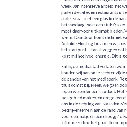
week van intensieve arbeid, het w
puilen de cafés en restaurants uit
ander staat met een glas in de ha
het vandaag weer een stuk frisser.
moet daarvoor uitkomst bieden. Vo
warm. Daardoor komt de limiet van
Antoine Hunting bevinden wij ons i
het startpunt – kan ik zeggen dat h
kost mij heel veel energie. Dit is 
Enfin, de mediastad verlaten we i
houden wij aan onze rechter zijde 
de panden van het mediapark. Rege
thuiskomst bij. Neen, we gaan door
lopen we onder een ecoduct. Het kl
bosgebied maken, en omgekeerd. 
ons in de richting van Naarden-Ve
bedrijventerrein aan de rand van
voor een ‘natje en een droogje’ of
informeert hoe het gaat. Ik mompel 