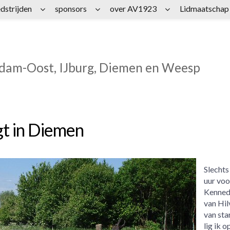
dstrijden
sponsors
over AV1923
Lidmaatschap
rdam-Oost, IJburg, Diemen en Weesp
gt in Diemen
Slechts
uur voo
Kenned
van Hi
van sta
lig ik o