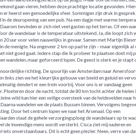
eekend gaan vieren, hebben deze prachtige locatie gevonden. Hie
 en er heerst een gemoedelijke sfeer. Sommigen zijn druk in gesprek
nd in de deuropening van een pub. Na een dagje met warme temperat
 Daarom bevinden er zich niet veel gasten op het terras. Of een wa
or de wandelaar is de temperatuur uitstekend. Ja, die loopt zich 
 20 uur voor velen nauwelijks in gevaar. Samen met Martijn Bies
n de menigte. Na ongeveer 2 km op pad te zijn – maar eigenlijk al 
et niet goed gaat. Iedere stap die ik probeer te plaatsen doet mij p
geen wandelen, maar geforceerd lopen. De geest is sterk en je stapt 
n noordelijke richting. De spoorlijn van Amsterdam naar Amersfoor
en links zien we het kleurrijke gebouw van beeld en geluid en verv
lmatig dendert er een trein voorbij. Voor ons is er vandaag geen
. Ploeteren door de nacht, totdat de 80 km tocht achter de hielen 
eine wild kan hier een veilige oversteek van de heidevelden naar h
Daarna wandelen we de plaats Bussum binnen. Vervolgens begev
sting. Door het centrum lopen we naar het Arsenaal. Op een
 Naarden staat de gehele verzorgingsploeg de wandelaars op te wa
wel de inwendige mens wordt versterkt. Cisca ziet mij naderen en
iets onverstaanbaars. Dit is echt geen plezier. Neen, verre van dat