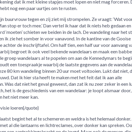
kening dat ik met kleine stapjes moet lopen en niet mag forceren.
e hebt nog een paar uurtjes om te rusten.
n buurvrouw tegen en zij ziet mij strompelen. Ze vraagt: ‘Wat voo
an stop er toch mee.’ Dan vertel ik haar dat ik niets heb gedaan en
d ‘moeten’ schieten we beiden in de lach. De wandeling naar het s
n ik zie het somber in voor vanavond. In de kantine van de Gooise
e achter de inschrijftafel. Om half tien, een half uur voor aanvang v
aarbij begroet ik ook veel bekende wandelaars en maak een babbel
le groep wandelaars al te popelen om aan de Kennedymars te begi
oudt een toespraakje waarbij de laatste gegevens aan de wandela
ze 80 km wandeling binnen 20 uur moet voltooien. Lukt dat niet, 
wd. Dat ik hier sta heeft te maken met het feit dat ik aan alle
Was dat niet het geval geweest, dan zat ik nu zeer zeker in een lu
Ach, het is de geschiedenis van een wandelaar: je loopt alsmaar door,
m het niet meer kan.
evisie loeren{/quote}
aatst begint het al te schemeren en weldra is het helemaal donker.
met al die lantaarns en lichtreclames, over donker kan spreken. Oo
um een aantrekkingskracht op de jeugd. Maar ook de mensen, die,