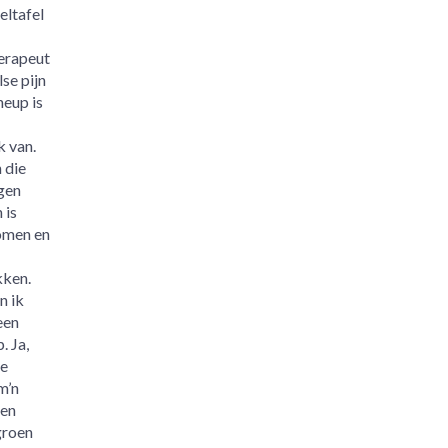
ltafel
erapeut
lse pijn
heup is
 van.
 die
gen
 is
men en
ken.
n ik
een
. Ja,
te
m’n
een
groen