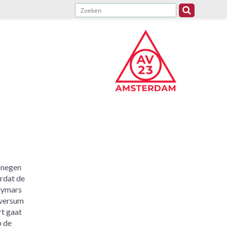
 negen
rdat de
ymars
lversum
rt gaat
p de