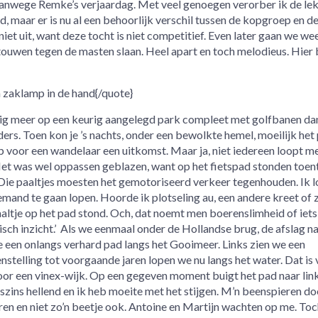
anwege Remke’s verjaardag. Met veel genoegen verorber ik de lek
, maar er is nu al een behoorlijk verschil tussen de kopgroep en d
iet uit, want deze tocht is niet competitief. Even later gaan we we
 touwen tegen de masten slaan. Heel apart en toch melodieus. Hier 
n zaklamp in de hand{/quote}
ig meer op een keurig aangelegd park compleet met golfbanen da
ers. Toen kon je ’s nachts, onder een bewolkte hemel, moeilijk het
voor een wandelaar een uitkomst. Maar ja, niet iedereen loopt m
 Het was wel oppassen geblazen, want op het fietspad stonden toent
 Die paaltjes moesten het gemotoriseerd verkeer tegenhouden. Ik l
mand te gaan lopen. Hoorde ik plotseling au, een andere kreet of z
paaltje op het pad stond. Och, dat noemt men boerenslimheid of iets
isch inzicht.’ Als we eenmaal onder de Hollandse brug, de afslag n
 een onlangs verhard pad langs het Gooimeer. Links zien we een
telling tot voorgaande jaren lopen we nu langs het water. Dat is 
oor een vinex-wijk. Op een gegeven moment buigt het pad naar lin
gszins hellend en ik heb moeite met het stijgen. M’n beenspieren doe
ren en niet zo’n beetje ook. Antoine en Martijn wachten op me. To