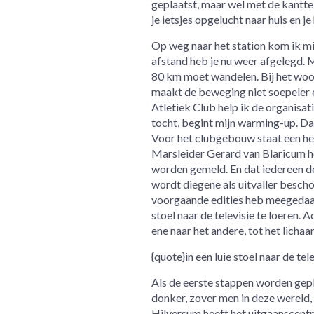
geplaatst, maar wel met de kantte
je ietsjes opgelucht naar huis en j
Op weg naar het station kom ik mij
afstand heb je nu weer afgelegd. M
80 km moet wandelen. Bij het woor
maakt de beweging niet soepeler e
Atletiek Club help ik de organisati
tocht, begint mijn warming-up. D
Voor het clubgebouw staat een he
Marsleider Gerard van Blaricum h
worden gemeld. En dat iedereen de
wordt diegene als uitvaller beschou
voorgaande edities heb meegedaan. 
stoel naar de televisie te loeren. 
ene naar het andere, tot het lichaa
{quote}in een luie stoel naar de tel
Als de eerste stappen worden gepl
donker, zover men in deze wereld, 
Hilversum heeft het uitgaanscentr