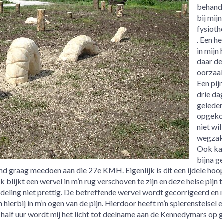
behande
bij mijn
fysioth
. Een he
in mijn 
daar de
oorzaak
Een pijn
drie da
geleden
opgeko
niet wil
wegzak
Ook ka
bijna g
nd graag meedoen aan die 27e KMH. Eigenlijk is dit een ijdele hoop
 blijkt een wervel in m’n rug verschoven te zijn en deze helse pijn 
ndeling niet prettig. De betreffende wervel wordt gecorrigeerd en 
hierbij in m’n ogen van de pijn. Hierdoor heeft m’n spierenstelsel 
half uur wordt mij het licht tot deelname aan de Kennedymars op 