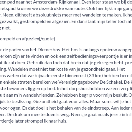
 pad naar het Amsterdam-Rijnkanaal. Even later staan we bij de 
ietspad kruisen we deze drukke vaarroute. Ook hier lijkt mijn gan
r. Neen, dit heeft absoluut niets meer met wandelen te maken. Ik h
ezwalkt, gestrompeld en afgezien. En dan staat mijn teller toch al
niet.
ompeld en afgezien{/quote}
r de paden van het Diemerbos. Het bos is onlangs opnieuw aangep
rken zijn er te vinden en ook een zelfbedieningsveerpontje is er i
t ik zal doen. Gebruik dan toch dat brein dat je gekregen hebt, pre
sing. Wandelen moet niet ten koste van je gezondheid gaan. Het
ns weten dat we bijna de eerste binnenrust (33 km) hebben bereik
 en enkele straten bereiken we Verenigingsgebouw De Schakel. De 
este bewoners liggen op bed. In het dorpshuis hebben we een verpl
sluit aan m´n wandelvrienden. Ze hebben begrip voor mijn besluit. 
uiste beslissing. Gezondheid gaat voor alles. Maar soms wil je het 
 voor ogen. En dat doel is het behalen van de eindstreep. Aan ieder
er. De druk om mee te doen is weg. Neen, je gaat nu als je er zin in 
tiertje later strompel ik naar huis.