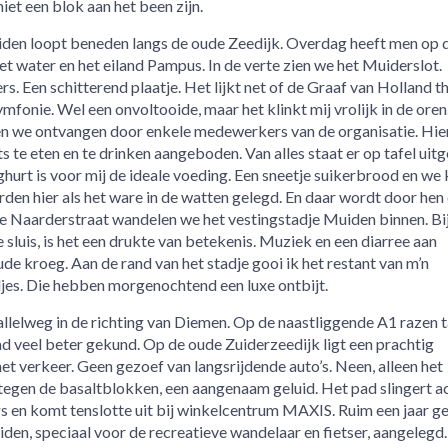
niet een blok aan het been zijn.
den loopt beneden langs de oude Zeedijk. Overdag heeft men op 
het water en het eiland Pampus. In de verte zien we het Muiderslot.
s. Een schitterend plaatje. Het lijkt net of de Graaf van Holland thu
mfonie. Wel een onvoltooide, maar het klinkt mij vrolijk in de oren
den we ontvangen door enkele medewerkers van de organisatie. Hie
 te eten en te drinken aangeboden. Van alles staat er op tafel uitg
ghurt is voor mij de ideale voeding. Een sneetje suikerbrood en we
rden hier als het ware in de watten gelegd. En daar wordt door hen
de Naarderstraat wandelen we het vestingstadje Muiden binnen. B
 sluis, is het een drukte van betekenis. Muziek en een diarree aan
de kroeg. Aan de rand van het stadje gooi ik het restant van m’n
es. Die hebben morgenochtend een luxe ontbijt.
lelweg in de richting van Diemen. Op de naastliggende A1 razen t
ad veel beter gekund. Op de oude Zuiderzeedijk ligt een prachtig
het verkeer. Geen gezoef van langsrijdende auto’s. Neen, alleen het
tegen de basaltblokken, een aangenaam geluid. Het pad slingert a
s en komt tenslotte uit bij winkelcentrum MAXIS. Ruim een jaar g
en, speciaal voor de recreatieve wandelaar en fietser, aangelegd.