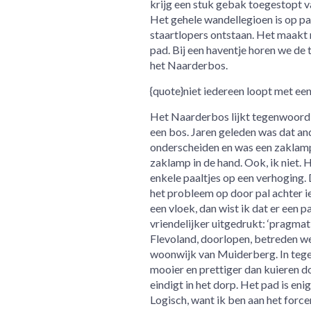
krijg een stuk gebak toegestopt v
Het gehele wandellegioen is op pad
staartlopers ontstaan. Het maakt n
pad. Bij een haventje horen we de
het Naarderbos.
{quote}niet iedereen loopt met ee
Het Naarderbos lijkt tegenwoord
een bos. Jaren geleden was dat and
onderscheiden en was een zaklamp 
zaklamp in de hand. Ook, ik niet.
enkele paaltjes op een verhoging.
het probleem op door pal achter ie
een vloek, dan wist ik dat er een 
vriendelijker uitgedrukt: ‘pragmat
Flevoland, doorlopen, betreden we
woonwijk van Muiderberg. In tegens
mooier en prettiger dan kuieren d
eindigt in het dorp. Het pad is eni
Logisch, want ik ben aan het force