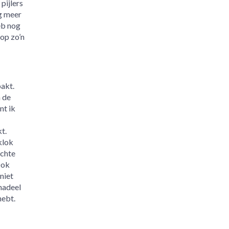
pijlers
g meer
eb nog
 op zo’n
akt.
n de
nt ik
t.
klok
ichte
Ook
niet
 nadeel
hebt.