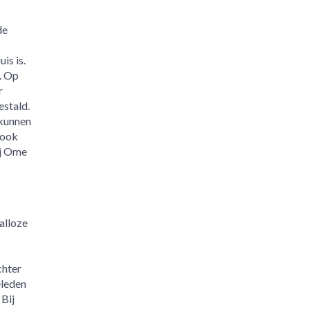
de
is is.
. Op
r
estald.
 kunnen
 ook
ij Ome
alloze
chter
eleden
 Bij