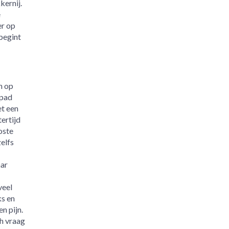
kernij.
e
er op
begint
n op
 pad
et een
ertijd
oste
elfs
aar
veel
ks en
n pijn.
ch vraag