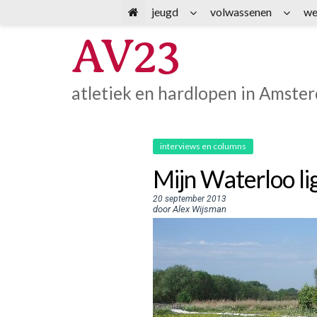
Spring
jeugd
volwassenen
we
naar
AV23
inhoud
atletiek en hardlopen in Amste
interviews en columns
Mijn Waterloo li
20 september 2013
door Alex Wijsman