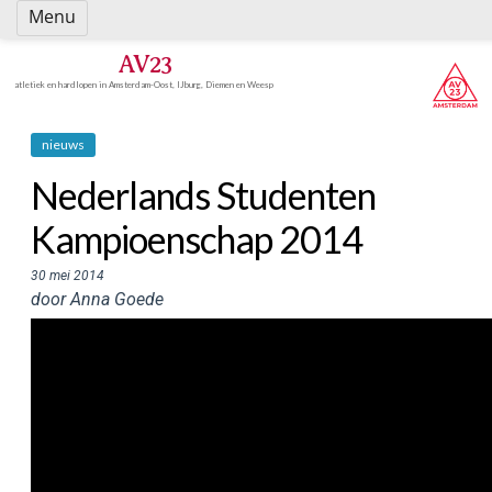
Spring
Menu
naar
inhoud
AV23
atletiek en hardlopen in Amsterdam-Oost, IJburg, Diemen en Weesp
nieuws
Nederlands Studenten
Kampioenschap 2014
30 mei 2014
door Anna Goede