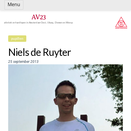
Spring
Menu
naar
inhoud
AV23
atletiek en hardlopen in Amsterdam-Oost, IJburg, Diemen en Weesp
pupillen
Niels de Ruyter
25 september 2013