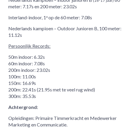
(16-17 jaar)
meter: 7.17s en 200 meter: 23.02s
Interland-indoor, 1
op de 60 meter: 7.08s
e
Nederlands kampioen – Outdoor Junioren B, 100 meter:
11.12s
Persoonlijk Records:
50m indoor: 6.32s
60m indoor: 7.08s
200m indoor: 23.02s
100m: 11.00s
150m: 16.69s
200m: 22.41s (21.95s met te veel rug wind)
300m: 35.53s
Achtergrond:
Opleidingen: Primaire Timmerkracht en Medewerker
Marketing en Communicatie.