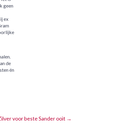
jk geen
ij ex
 Bram
oorlijke
halen.
van de
sten én
ilver voor beste Sander ooit
→