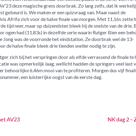
AV’23 deze magische grens doorbrak. Zo lang zelfs, dat ik werkeli
tst gebeurd is. We maken er een quizvraag van. Maar naast de
is Afrifa zich voor de halve finale van morgen. Met 11,16s zette h
 tijd neer, maar op duizendsten bleek hij de snelste van de drie.
voor ogen had (11,83s) in dezelfde serie waarin Rutger Bien een beh
e Jong was de voorronde het eindstation. Ze doorbrak wel de 13-
 de halve finale bleek drie tienden sneller nodig te zijn.
er zich bij het verspringen door als elfde verrassend de finale te 
atie was opmerkelijk laag, wellicht hadden de springers veel last 
r behoorlijke 6,46m mooi van te profiteren. Morgen dus vijf finali
snummer, een luisterrijke oogst van de eerste dag.
met AV23
NK dag 2 – Z