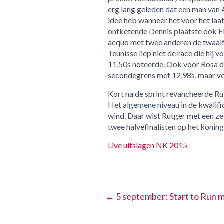
erg lang geleden dat een man van 
idee heb wanneer het voor het laa
ontketende Dennis plaatste ook Elv
aequo met twee anderen de twaalfde
Teunisse liep niet de race die hij 
11,50s noteerde. Ook voor Rosa d
secondegrens met 12,98s, maar voor
Kort na de sprint revancheerde Rutg
Het algemene niveau in de kwalific
wind. Daar wist Rutger met een zee
twee halvefinalisten op het koning
Live uitslagen NK 2015
←
5 september: Start to Run 