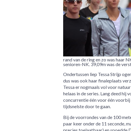
rand van de ring en zo was haar NK 
senioren-NK. 39,09m was de verste
Ondertussen liep Tessa Strijp ogen
dus was ook haar finaleplaats ver
Tessa er nogmaals vol voor natuur
helaas in de series. Lang deed hi
concurrentie één voor één voorbij 
tijdsnelste door te gaan.
Bij de voorrondes van de 100 met
paar keer onder de 11 seconde, maa
precies toelaatbaar) en spoedde De