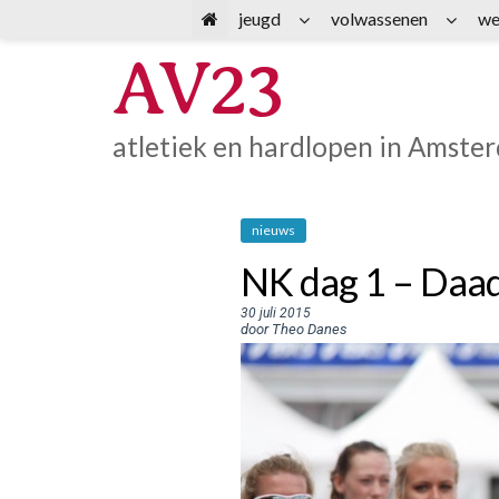
Spring
jeugd
volwassenen
we
naar
AV23
inhoud
atletiek en hardlopen in Amste
nieuws
NK dag 1 – Daad
30 juli 2015
door Theo Danes