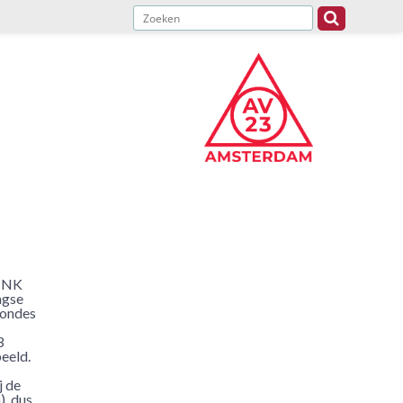
t NK
agse
rondes
3
eeld.
j de
), dus