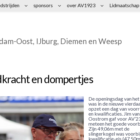
dstrijden
sponsors
over AV1923
Lidmaatschap
rdam-Oost, IJburg, Diemen en Weesp
kracht en dompertjes
De openingsdag van he
was in de nieuwe vierda
opzet een dag van voor
en kwalificaties. Jim van
Oostrom gaf voor AV’2
meteen het goede voorb
Zijn 49,06m met de
slingerkogel was voorbi
kwalificatie-eis (47,50m