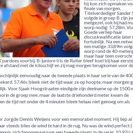
hij kon zich opmaken vo
finale van morgen.
Titelverdediger Sander 
volgde in groep B zijn j
metgezel, ook hij had m
worp nodig: 57,28m. Vo
Goede verliep haar
discuskwalificatie later
fortuinlijk. Na een netw
een matige 33,89m volg
worp rond de 40-meterg
maar haar teen oversch
pardoes voorbij. B-juniore Iris de Ruiter bleef koel bij haar eerst
 afstand met de kiloschijf en zij mag morgen terugkomen voor de 
schijnlijk eenvoudig naar de tweede plaats in haar serie van de 40
zekerd. 57,46s bleek niet de tijd waar ze op hoopte, maar morgen 
lijk. Voor Sjaak Hoogstraaten eindigde zijn deelname op de 1500 
j voorin de groep mee, maar de laatste driehonderd meter kwam de
en de tijd net onder de 4 minuten bleek helaas niet genoeg om als
er zorgde Dennis Weijens voor een memorabel moment. Hij liep al
r steeds blies de wind te hard in de rug. Nu was de wind perfect (
nnis zich fenomenaal naar een tweede plaats in de serie: 10,97s! 