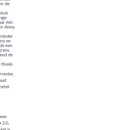
or de
Stok
onge
aar één
or Anna
 minder
orp en
de een
rens,
reed de
e
finale.
0 meter,
gaat
meter
 een
+2,0,
Het is