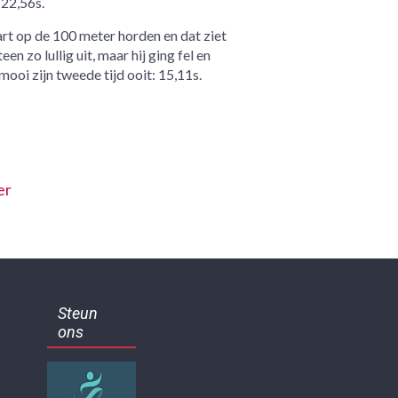
 22,56s.
art op de 100 meter horden en dat ziet
n zo lullig uit, maar hij ging fel en
mooi zijn tweede tijd ooit: 15,11s.
er
Steun
ons