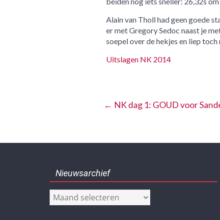
beiden nog iets sneller: 26,32s om
Alain van Tholl had geen goede st
er met Gregory Sedoc naast je metee
soepel over de hekjes en liep toch 
Uitslagen NK 2014
←
NK dag 1: GOUD voor Sand
Nieuwsarchief
Nieuwsarchief