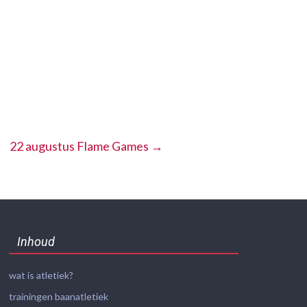
22 augustus Flame Games
→
Inhoud
wat is atletiek?
trainingen baanatletiek