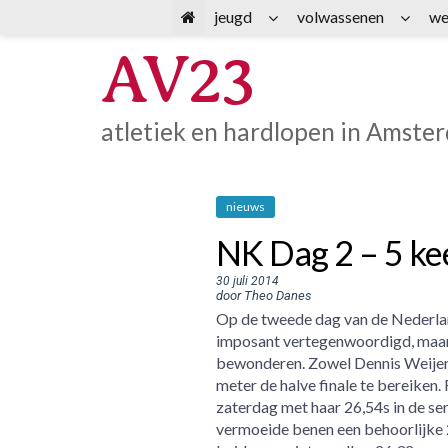
Spring
jeugd
volwassenen
we
naar
AV23
inhoud
atletiek en hardlopen in Amste
nieuws
NK Dag 2 – 5 ke
30 juli 2014
door Theo Danes
Op de tweede dag van de Nederl
imposant vertegenwoordigd, maar 
bewonderen. Zowel Dennis Weijens
meter de halve finale te bereiken.
zaterdag met haar 26,54s in de ser
vermoeide benen een behoorlijke 22