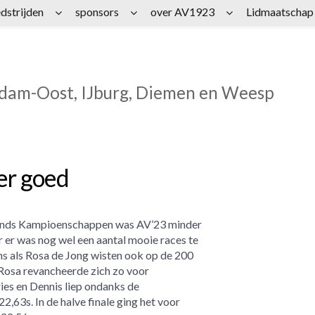
dstrijden
sponsors
over AV1923
Lidmaatschap
rdam-Oost, IJburg, Diemen en Weesp
er goed
ands Kampioenschappen was AV’23 minder
er was nog wel een aantal mooie races te
 als Rosa de Jong wisten ook op de 200
 Rosa revancheerde zich zo voor
ies en Dennis liep ondanks de
,63s. In de halve finale ging het voor