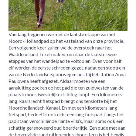
Vandaag beginnen we met de laatste etappe van het
Noord-Hollandpad op het vasteland van onze provincie.
Een volgende keer zullen we de oversteek naar het
Waddeneiland Texel maken, om daar de laatste twee
etappes van het wandelpad te voltooien. Even voor half
elf worden de eerste schreden gezet, nadat een stoptrein
van de Nederlandse Spoorwegen ons bij het station Anna
Paulowna heeft afgezet. Aldaar moeten we een
aansluiting zoeken op het pad die ten zuidwesten van de
plaats in noordwestelijke richting loopt. Een kilometers
lang, kaarsrecht fietspad brengt ons tenslotte bij het
Noordhollandsch Kanaal. En met een kilometers lang
fietspad, bedoel ik ook echt een lang fietspad. Langs het
pad staan verschillende riante villa’s, maar soms ook een
schattig gerenoveerd oud boerderijtje. Een oude met aan
de bovenzijde rond uitlopende schoorsteen is het bewijs