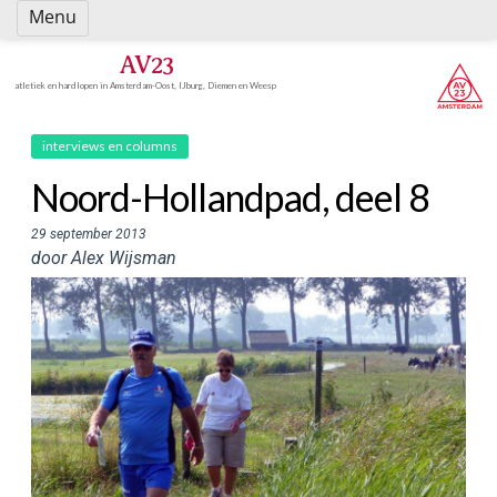
Spring
Menu
naar
inhoud
AV23
atletiek en hardlopen in Amsterdam-Oost, IJburg, Diemen en Weesp
interviews en columns
Noord-Hollandpad, deel 8
29 september 2013
door Alex Wijsman