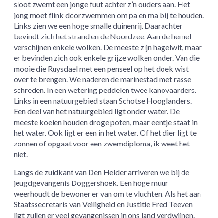
sloot zwemt een jonge fuut achter z’n ouders aan. Het
jong moet flink doorzwemmen om pa en ma bij te houden.
Links zien we een hoge smalle duinenrij. Daarachter
bevindt zich het strand en de Noordzee. Aan de hemel
verschijnen enkele wolken. De meeste zijn hagelwit, maar
er bevinden zich ook enkele grijze wolken onder. Van die
mooie die Ruysdael met een penseel op het doek wist
over te brengen. We naderen de marinestad met rasse
schreden. In een wetering peddelen twee kanovaarders.
Links in een natuurgebied staan Schotse Hooglanders.
Een deel van het natuurgebied ligt onder water. De
meeste koeien houden droge poten, maar eentje staat in
het water. Ook ligt er een in het water. Of het dier ligt te
zonnen of opgaat voor een zwemdiploma, ik weet het
niet.
Langs de zuidkant van Den Helder arriveren we bij de
jeugdgevangenis Doggershoek. Een hoge muur
weerhoudt de bewoner er van om te vluchten. Als het aan
Staatssecretaris van Veiligheid en Justitie Fred Teeven
ligt zullen er veel gevangenissen in ons land verdwijnen.