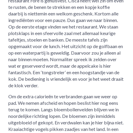
restaurant Fore is gehuisvest. Cisca heeft wel zin om even
te rusten, de benen te strekken en een kopje koffie
daarbij is niettemin een welkom geschenk. Kortom alle
ingrediënten voor een pauze. Dus gaan we naar binnen.
Op de eerste etage vinden we het restaurant. We staan
plotsklaps in een sfeervolle zaal met allemaal keurige
tafeltjes, stoelen en banken. De meeste tafels zijn
opgemaakt voor de lunch. Het uitzicht op de golfbaan en
op een waterpartij is geweldig. Daarvoor zou je alleen al
naar binnen moeten. Normaliter spreek ik zelden over
wat er geserveerd wordt, maar de appelcake is hier
fantastisch. Een ‘tongstreler’ en een hoogstandje van de
kok. De bediening is vriendelijk en voor je het weet draait
de klok verder.
Om de extra calorieën te verbranden gaan we weer op
pad. We nemen afscheid en hopen beslist hier nog eens
terug te komen. Langs bloembollenvelden blijven we in
noordelijke richting lopen. De bloemen zijn inmiddels
uitgebloeid of gekopt. En verdwalen kan je hier bijna niet.
Kraaiachtige vogels pikken zaadjes van het land. In een