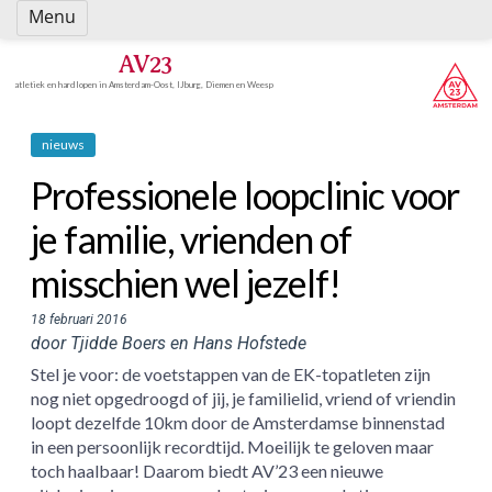
Spring
Menu
naar
inhoud
AV23
atletiek en hardlopen in Amsterdam-Oost, IJburg, Diemen en Weesp
nieuws
Professionele loopclinic voor
je familie, vrienden of
misschien wel jezelf!
18 februari 2016
door Tjidde Boers en Hans Hofstede
Stel je voor: de voetstappen van de EK-topatleten zijn
nog niet opgedroogd of jij, je familielid, vriend of vriendin
loopt dezelfde 10km door de Amsterdamse binnenstad
in een persoonlijk recordtijd. Moeilijk te geloven maar
toch haalbaar! Daarom biedt AV’23 een nieuwe