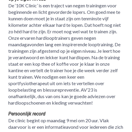
De ‘10K Clinic’ is een traject van negen trainingen voor
beginnende en licht gevorderde lopers. Om goed mee te
kunnen doen moet je in staat zijn om tenminste vijf
kilometer achter elkaar hard te lopen. Dat hoeft nog niet
zo héél hard te zijn. Er moet nog wel wat te trainen zijn.
Onze ervaren hardlooptrainers geven negen
maandagavonden lang een inspirerende looptraining. De
trainingen zijn afgestemd op je eigen niveau. Je leert hoe
je verantwoord en lekker kunt hardlopen. Na de training
staat er een kop thee of koffie voor je klaar in onze
kantine en vertelt de trainer hoe je die week verder zelf
kunt trainen. We nodigen een keer een
sportfysiotherapeut uit om iets te vertellen over
loopbelasting en blessurepreventie. AV’23 is
onafhankelijk, dus van ons kan je goede adviezen over
hardloopschoenen en kleding verwachten!
Persoonlijk record
De clinic begint op maandag 9 mei om 20 uur. Vlak
daarvoor is er een informatieavond voor iedereen die zich