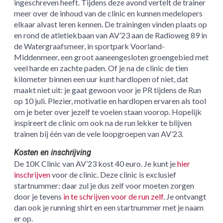
ingeschreven heeft. Tijdens deze avond vertelt de trainer
meer over de inhoud van de clinic en kunnen medelopers
elkaar alvast leren kennen. De trainingen vinden plaats op
en rond de atletiekbaan van AV’23 aan de Radioweg 89 in
de Watergraafsmeer, in sportpark Voorland-
Middenmeer, een groot aaneengesloten groengebied met
veel harde en zachte paden. Of je na de clinic de tien
kilometer binnen een uur kunt hardlopen of niet, dat
maakt niet uit: je gaat gewoon voor je PR tijdens de Run
op 10 juli. Plezier, motivatie en hardlopen ervaren als tool
om je beter over jezelf te voelen staan voorop. Hopelijk
inspireert de clinic om ook na de run lekker te blijven
trainen bij één van de vele loopgroepen van AV’23.
Kosten en inschrijving
De 10K Clinic van AV’23 kost 40 euro. Je kunt je
hier
inschrijven
voor de clinic. Deze clinic is exclusief
startnummer: daar zul je dus zelf voor moeten zorgen
door je tevens
in te schrijven voor de run zelf
. Je ontvangt
dan ook je running shirt en een startnummer met je naam
er op.