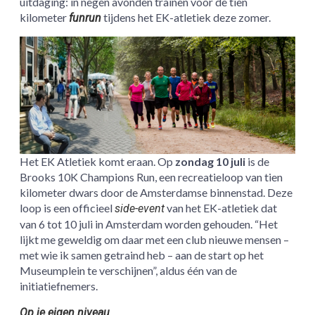
uitdaging: in negen avonden trainen voor de tien
kilometer
tijdens het EK-atletiek deze zomer.
funrun
Het EK Atletiek komt eraan. Op
zondag 10 juli
is de
Brooks 10K Champions Run, een recreatieloop van tien
kilometer dwars door de Amsterdamse binnenstad. Deze
loop is een officieel
van het EK-atletiek dat
side-event
van 6 tot 10 juli in Amsterdam worden gehouden. “Het
lijkt me geweldig om daar met een club nieuwe mensen –
met wie ik samen getraind heb – aan de start op het
Museumplein te verschijnen”, aldus één van de
initiatiefnemers.
Op je eigen niveau