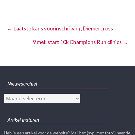
←
Laatste kans voorinschrijving Diemercross
9 mei: start 10k Champions Run clinics
→
Nieuwsarchief
Nieuwsarchief
Artikel insturen
Heb je een artikel voor de website? Mail het (svp. met foto!) naar de