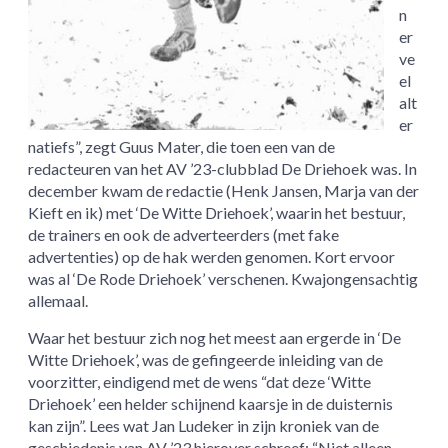
n
er
ve
el
alt
er
natiefs”, zegt Guus Mater, die toen een van de
redacteuren van het AV ’23-clubblad De Driehoek was. In
december kwam de redactie (Henk Jansen, Marja van der
Kieft en ik) met ‘De Witte Driehoek’, waarin het bestuur,
de trainers en ook de adverteerders (met fake
advertenties) op de hak werden genomen. Kort ervoor
was al ‘De Rode Driehoek’ verschenen. Kwajongensachtig
allemaal.
Waar het bestuur zich nog het meest aan ergerde in ‘De
Witte Driehoek’, was de gefingeerde inleiding van de
voorzitter, eindigend met de wens “dat deze ‘Witte
Driehoek’ een helder schijnend kaarsje in de duisternis
kan zijn”. Lees wat Jan Ludeker in zijn kroniek van de
geschiedenis van AV ’23 hierover schreef: “Niet alleen