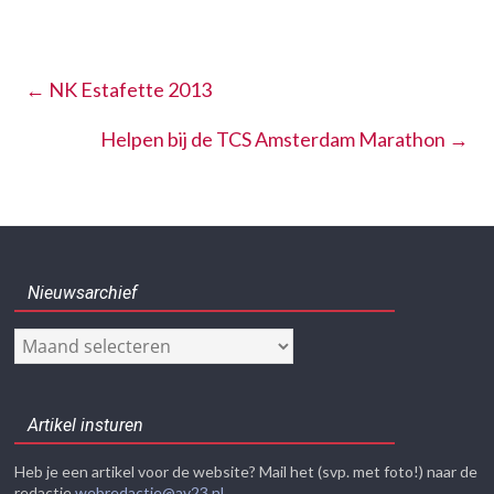
←
NK Estafette 2013
Helpen bij de TCS Amsterdam Marathon
→
Nieuwsarchief
Nieuwsarchief
Artikel insturen
Heb je een artikel voor de website? Mail het (svp. met foto!) naar de
redactie
webredactie@av23.nl
.