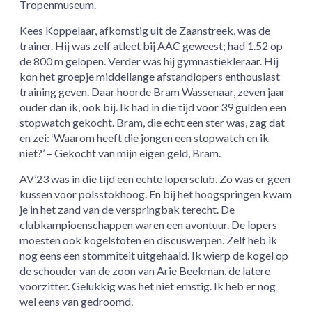
Tropenmuseum.
Kees Koppelaar, afkomstig uit de Zaanstreek, was de
trainer. Hij was zelf atleet bij AAC geweest; had 1.52 op
de 800 m gelopen. Verder was hij gymnastiekleraar. Hij
kon het groepje middellange afstandlopers enthousiast
training geven. Daar hoorde Bram Wassenaar, zeven jaar
ouder dan ik, ook bij. Ik had in die tijd voor 39 gulden een
stopwatch gekocht. Bram, die echt een ster was, zag dat
en zei: ‘Waarom heeft die jongen een stopwatch en ik
niet?’ – Gekocht van mijn eigen geld, Bram.
AV’23 was in die tijd een echte lopersclub. Zo was er geen
kussen voor polsstokhoog. En bij het hoogspringen kwam
je in het zand van de verspringbak terecht. De
clubkampioenschappen waren een avontuur. De lopers
moesten ook kogelstoten en discuswerpen. Zelf heb ik
nog eens een stommiteit uitgehaald. Ik wierp de kogel op
de schouder van de zoon van Arie Beekman, de latere
voorzitter. Gelukkig was het niet ernstig. Ik heb er nog
wel eens van gedroomd.