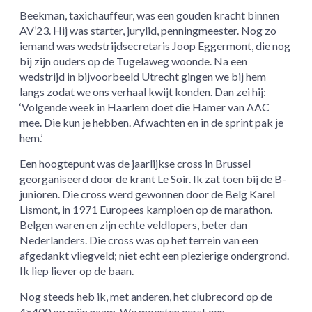
Beekman, taxichauffeur, was een gouden kracht binnen
AV’23. Hij was starter, jurylid, penningmeester. Nog zo
iemand was wedstrijdsecretaris Joop Eggermont, die nog
bij zijn ouders op de Tugelaweg woonde. Na een
wedstrijd in bijvoorbeeld Utrecht gingen we bij hem
langs zodat we ons verhaal kwijt konden. Dan zei hij:
‘Volgende week in Haarlem doet die Hamer van AAC
mee. Die kun je hebben. Afwachten en in de sprint pak je
hem.’
Een hoogtepunt was de jaarlijkse cross in Brussel
georganiseerd door de krant Le Soir. Ik zat toen bij de B-
junioren. Die cross werd gewonnen door de Belg Karel
Lismont, in 1971 Europees kampioen op de marathon.
Belgen waren en zijn echte veldlopers, beter dan
Nederlanders. Die cross was op het terrein van een
afgedankt vliegveld; niet echt een plezierige ondergrond.
Ik liep liever op de baan.
Nog steeds heb ik, met anderen, het clubrecord op de
4×400 op mijn naam. We moesten eerst een