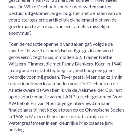
was De Witte Driehoek zonder medeweten van het
bestuur uitgekomen, erger nog: het met de naam van de
voorzitter gesierde artikel bleek helemaal niet van de
goede man te zijn maar van een tamelijk misselijke
anonymus”.
Toen de redactie openheid van zaken gaf, volgde de
sanctie. “Ik werd als hoofdschuldige gezien en werd
geroyeerd”, zegt Guus, inmiddels 62. Trainer Nettie
Witziers-Timmer, die met Fanny Blankers-Koen in 1948
in de gouden estafetteploeg zat, heeft nog een goed
woordje voor mij gedaan. Tevergeefs. Maar dankzij mijn
redactionele werkzaamheden voor De Driehoek en de
Atletiekwereld (AW) ben ik via de Aalsmeerder Courant
op de sportredactie van het ANP terecht gekomen. Voor
AW heb ik Els van Noorduyn geïnterviewd na haar
finaleplaats bij het kogelstoten op de Olympische Spelen
in 1968 in Mexico. Ik herinner me dat ze mij in de
Watergraafsmeer in een kleurrijke Mexicaanse jurk
ontving.