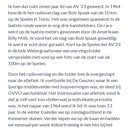
Ik ben dus ruim zeven jaar lid van AV ’23 geweest. In 1964
hoorde ik het radioverslag van Bob Spaak van de 10 km
op de Spelen in Tokio. Het was ongemeen spannend. In de
laatste ronde waren er nog drie kanshebbers. De race
werd op de laatste meters gewonnen door de Amerikaan
Billy Mills. Ik vond het verslag van Bob Spaak geweldig.
Ik werd er echt door geraakt. Kort na de Spelen liet AV’23
in de hele Watergraafsmeer een wervingsfolder
verspreiden met voorop een foto van de start van de
100m op de Spelen.
Door het radioverslag en die folder ben ik overgestapt
naar de atletiek. Ik voetbalde bij De Geuzen, waar ik een
ijverige middenvelder met loopvermogen was, en deed bij
OVVO aan honkbal. Het interessante van atletiek vond ik
dat je zelf vast kon stellen wat je individuele prestatie
was. In het najaar van 1964 werd ik lid. Ik was toen 13
jaar. In de winter trainden we op zondagochtend in de
Kennemer duinen. Verder liepen we op de baan en hadden
we eenmaal per week indoortraining in een hbs bij het