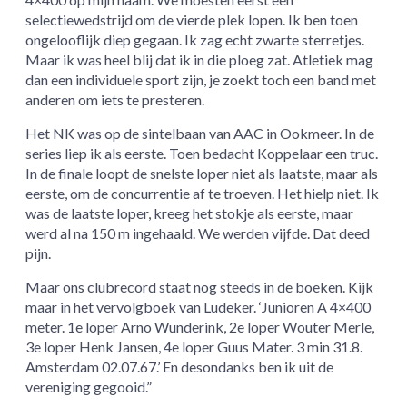
selectiewedstrijd om de vierde plek lopen. Ik ben toen
ongelooflijk diep gegaan. Ik zag echt zwarte sterretjes.
Maar ik was heel blij dat ik in die ploeg zat. Atletiek mag
dan een individuele sport zijn, je zoekt toch een band met
anderen om iets te presteren.
Het NK was op de sintelbaan van AAC in Ookmeer. In de
series liep ik als eerste. Toen bedacht Koppelaar een truc.
In de finale loopt de snelste loper niet als laatste, maar als
eerste, om de concurrentie af te troeven. Het hielp niet. Ik
was de laatste loper, kreeg het stokje als eerste, maar
werd al na 150 m ingehaald. We werden vijfde. Dat deed
pijn.
Maar ons clubrecord staat nog steeds in de boeken. Kijk
maar in het vervolgboek van Ludeker. ‘Junioren A 4×400
meter. 1e loper Arno Wunderink, 2e loper Wouter Merle,
3e loper Henk Jansen, 4e loper Guus Mater. 3 min 31.8.
Amsterdam 02.07.67.’ En desondanks ben ik uit de
vereniging gegooid.”