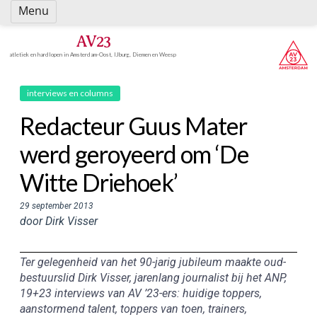
Spring
Menu
naar
inhoud
AV23
atletiek en hardlopen in Amsterdam-Oost, IJburg, Diemen en Weesp
interviews en columns
Redacteur Guus Mater
werd geroyeerd om ‘De
Witte Driehoek’
29 september 2013
door Dirk Visser
Ter gelegenheid van het 90-jarig jubileum maakte oud-
bestuurslid Dirk Visser, jarenlang journalist bij het ANP,
19+23 interviews van AV ’23-ers: huidige toppers,
aanstormend talent, toppers van toen, trainers,