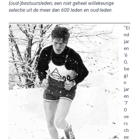
(oud-)bestuursleden; een niet geheel willekeurige
selectie uit de meer dan 600 leden en oud-leden.
“Ei
nd
jar
en
’6
0,
be
gi
n
jar
en
’7
0
ve
rs
ch
ee