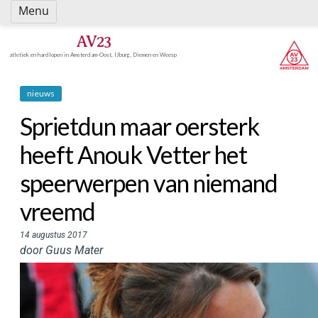
Spring
Menu
naar
inhoud
AV23
atletiek en hardlopen in Amsterdam-Oost, IJburg, Diemen en Weesp
nieuws
Sprietdun maar oersterk
heeft Anouk Vetter het
speerwerpen van niemand
vreemd
14 augustus 2017
door Guus Mater