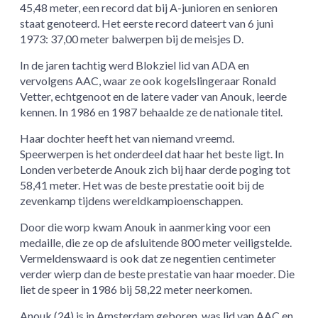
45,48 meter, een record dat bij A-junioren en senioren
staat genoteerd. Het eerste record dateert van 6 juni
1973: 37,00 meter balwerpen bij de meisjes D.
In de jaren tachtig werd Blokziel lid van ADA en
vervolgens AAC, waar ze ook kogelslingeraar Ronald
Vetter, echtgenoot en de latere vader van Anouk, leerde
kennen. In 1986 en 1987 behaalde ze de nationale titel.
Haar dochter heeft het van niemand vreemd.
Speerwerpen is het onderdeel dat haar het beste ligt. In
Londen verbeterde Anouk zich bij haar derde poging tot
58,41 meter. Het was de beste prestatie ooit bij de
zevenkamp tijdens wereldkampioenschappen.
Door die worp kwam Anouk in aanmerking voor een
medaille, die ze op de afsluitende 800 meter veiligstelde.
Vermeldenswaard is ook dat ze negentien centimeter
verder wierp dan de beste prestatie van haar moeder. Die
liet de speer in 1986 bij 58,22 meter neerkomen.
Anouk (24) is in Amsterdam geboren, was lid van AAC en