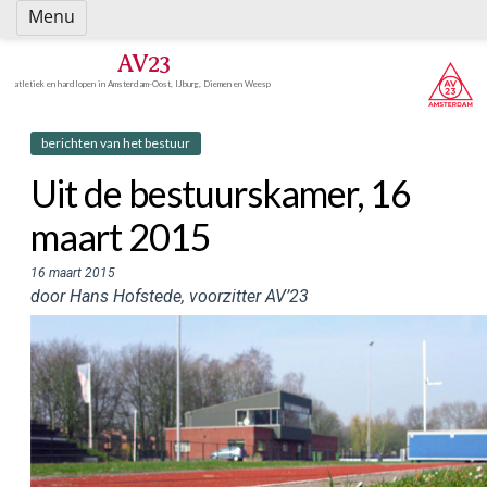
Spring
Menu
naar
inhoud
AV23
atletiek en hardlopen in Amsterdam-Oost, IJburg, Diemen en Weesp
berichten van het bestuur
Uit de bestuurskamer, 16
maart 2015
16 maart 2015
door Hans Hofstede, voorzitter AV’23