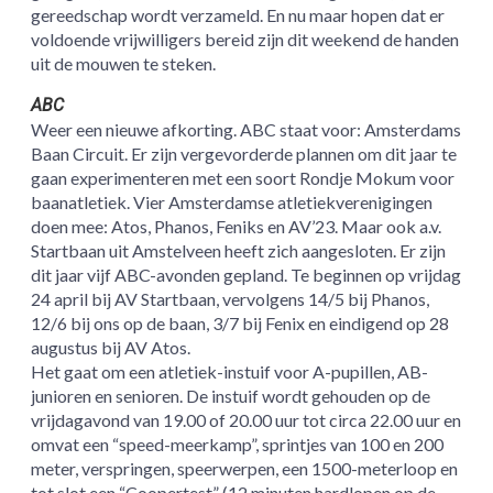
gereedschap wordt verzameld. En nu maar hopen dat er
voldoende vrijwilligers bereid zijn dit weekend de handen
uit de mouwen te steken.
ABC
Weer een nieuwe afkorting. ABC staat voor: Amsterdams
Baan Circuit. Er zijn vergevorderde plannen om dit jaar te
gaan experimenteren met een soort Rondje Mokum voor
baanatletiek. Vier Amsterdamse atletiekverenigingen
doen mee: Atos, Phanos, Feniks en AV’23. Maar ook a.v.
Startbaan uit Amstelveen heeft zich aangesloten. Er zijn
dit jaar vijf ABC-avonden gepland. Te beginnen op vrijdag
24 april bij AV Startbaan, vervolgens 14/5 bij Phanos,
12/6 bij ons op de baan, 3/7 bij Fenix en eindigend op 28
augustus bij AV Atos.
Het gaat om een atletiek-instuif voor A-pupillen, AB-
junioren en senioren. De instuif wordt gehouden op de
vrijdagavond van 19.00 of 20.00 uur tot circa 22.00 uur en
omvat een “speed-meerkamp”, sprintjes van 100 en 200
meter, verspringen, speerwerpen, een 1500-meterloop en
tot slot een “Coopertest” (12 minuten hardlopen op de