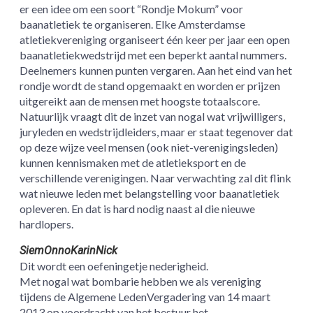
er een idee om een soort “Rondje Mokum” voor
baanatletiek te organiseren. Elke Amsterdamse
atletiekvereniging organiseert één keer per jaar een open
baanatletiekwedstrijd met een beperkt aantal nummers.
Deelnemers kunnen punten vergaren. Aan het eind van het
rondje wordt de stand opgemaakt en worden er prijzen
uitgereikt aan de mensen met hoogste totaalscore.
Natuurlijk vraagt dit de inzet van nogal wat vrijwilligers,
juryleden en wedstrijdleiders, maar er staat tegenover dat
op deze wijze veel mensen (ook niet-verenigingsleden)
kunnen kennismaken met de atletieksport en de
verschillende verenigingen. Naar verwachting zal dit flink
wat nieuwe leden met belangstelling voor baanatletiek
opleveren. En dat is hard nodig naast al die nieuwe
hardlopers.
SiemOnnoKarinNick
Dit wordt een oefeningetje nederigheid.
Met nogal wat bombarie hebben we als vereniging
tijdens de Algemene LedenVergadering van 14 maart
2013 op voordracht van het bestuur het