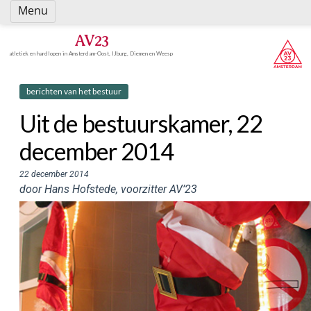
Spring
Menu
naar
inhoud
AV23
atletiek en hardlopen in Amsterdam-Oost, IJburg, Diemen en Weesp
berichten van het bestuur
Uit de bestuurskamer, 22
december 2014
22 december 2014
door Hans Hofstede, voorzitter AV’23