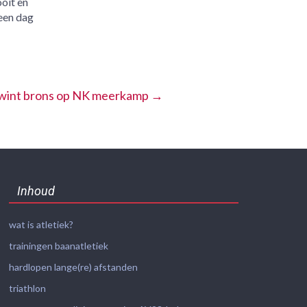
oit en
een dag
r wint brons op NK meerkamp
→
Inhoud
wat is atletiek?
trainingen baanatletiek
hardlopen lange(re) afstanden
triathlon