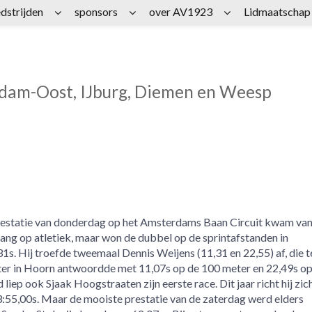
dstrijden
sponsors
over AV1923
Lidmaatschap
rdam-Oost, IJburg, Diemen en Weesp
restatie van donderdag op het Amsterdams Baan Circuit kwam van 
o lang op atletiek, maar won de dubbel op de sprintafstanden in
31s. Hij troefde tweemaal Dennis Weijens (11,31 en 22,55) af, die t
ater in Hoorn antwoordde met 11,07s op de 100 meter en 22,49s op
liep ook Sjaak Hoogstraaten zijn eerste race. Dit jaar richt hij zi
:55,00s. Maar de mooiste prestatie van de zaterdag werd elders