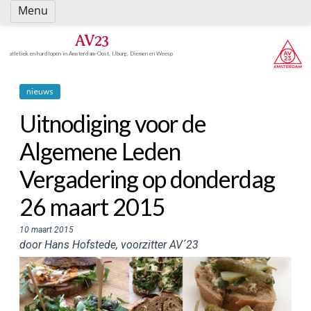
Spring
Menu
naar
inhoud
AV23
atletiek en hardlopen in Amsterdam-Oost, IJburg, Diemen en Weesp
nieuws
Uitnodiging voor de
Algemene Leden
Vergadering op donderdag
26 maart 2015
10 maart 2015
door Hans Hofstede, voorzitter AV´23