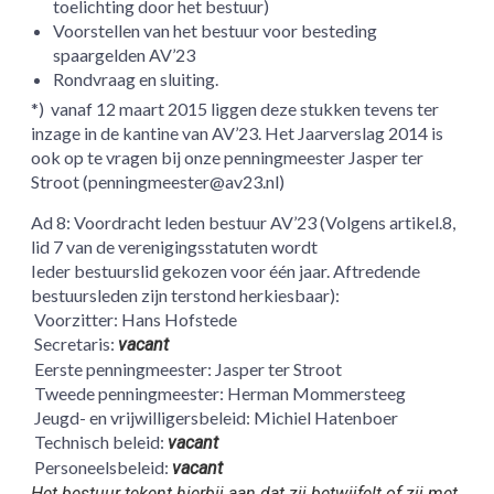
toelichting door het bestuur)
Voorstellen van het bestuur voor besteding
spaargelden AV’23
Rondvraag en sluiting.
*) vanaf 12 maart 2015 liggen deze stukken tevens ter
inzage in de kantine van AV’23. Het Jaarverslag 2014 is
ook op te vragen bij onze penningmeester Jasper ter
Stroot (penningmeester@av23.nl)
Ad 8: Voordracht leden bestuur AV’23 (Volgens artikel.8,
lid 7 van de verenigingsstatuten wordt
Ieder bestuurslid gekozen voor één jaar. Aftredende
bestuursleden zijn terstond herkiesbaar):
Voorzitter: Hans Hofstede
Secretaris:
vacant
Eerste penningmeester: Jasper ter Stroot
Tweede penningmeester: Herman Mommersteeg
Jeugd- en vrijwilligersbeleid: Michiel Hatenboer
Technisch beleid:
vacant
Personeelsbeleid:
vacant
Het bestuur tekent hierbij aan dat zij betwijfelt of zij met