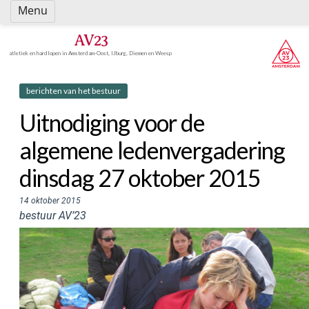
Spring
Menu
naar
inhoud
AV23
atletiek en hardlopen in Amsterdam-Oost, IJburg, Diemen en Weesp
berichten van het bestuur
Uitnodiging voor de
algemene ledenvergadering
dinsdag 27 oktober 2015
14 oktober 2015
bestuur AV’23