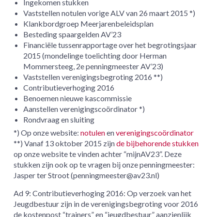
Ingekomen stukken
Vaststellen notulen vorige ALV van 26 maart 2015 *)
Klankbordgroep Meerjarenbeleidsplan
Besteding spaargelden AV’23
Financiële tussenrapportage over het begrotingsjaar
2015 (mondelinge toelichting door Herman
Mommersteeg, 2e penningmeester AV’23)
Vaststellen verenigingsbegroting 2016 **)
Contributieverhoging 2016
Benoemen nieuwe kascommissie
Aanstellen verenigingscoördinator *)
Rondvraag en sluiting
*) Op onze website:
notulen
en
verenigingscoördinator
**) Vanaf 13 oktober 2015 zijn
de bijbehorende stukken
op onze website te vinden achter “mijnAV23”. Deze
stukken zijn ook op te vragen bij onze penningmeester:
Jasper ter Stroot (penningmeester@av23.nl)
Ad 9: Contributieverhoging 2016: Op verzoek van het
Jeugdbestuur zijn in de verenigingsbegroting voor 2016
de kostenpost “trainers” en “jeugdbestuur” aanzienlijk