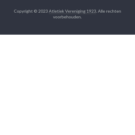
Copyright © 2023
Atletiek Vereniging 1923
. Alle rechten
voorbehouden.