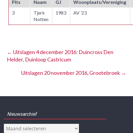
Plts
Naam
GJ
Woonplaats/Vereniging
3
Tjerk
1983
AV ’23
Notten
←
Uitslagen 4 december 2016: Duincross Den
Helder, Duinloop Castricum
Uitslagen 20 november 2016, Grootebroek
→
Nieuwsarchief
Nieuwsarchief