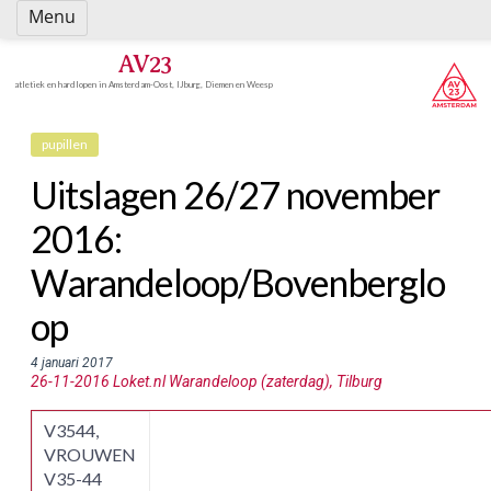
Spring
Menu
naar
inhoud
AV23
atletiek en hardlopen in Amsterdam-Oost, IJburg, Diemen en Weesp
pupillen
Uitslagen 26/27 november
2016:
Warandeloop/Bovenberglo
op
4 januari 2017
26-11-2016 Loket.nl Warandeloop (zaterdag), Tilburg
V3544,
VROUWEN
V35-44