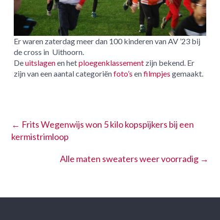
Er waren zaterdag meer dan 100 kinderen van AV ’23 bij
de cross in Uithoorn.
De
uitslagen
en het
ploegenklassement
zijn bekend. Er
zijn van een aantal categoriën
foto’s
en
filmpjes
gemaakt.
←
Frits Wegenwijs won 5 kilo kopspijkers bij een
kermistrimloop
Alle maten sweaters weer voorradig
→