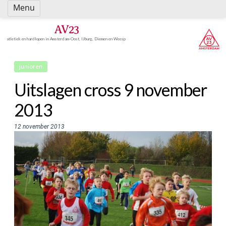
Spring
Menu
naar
inhoud
AV23
atletiek en hardlopen in Amsterdam-Oost, IJburg, Diemen en Weesp
junioren
Uitslagen cross 9 november
2013
12 november 2013