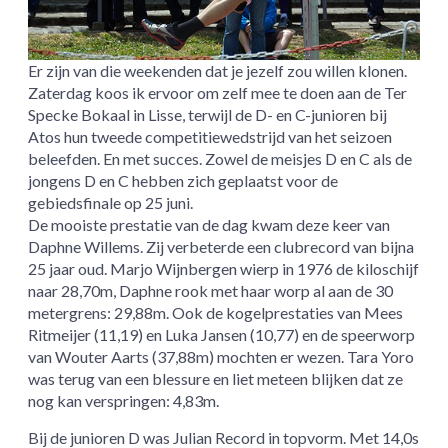
Er zijn van die weekenden dat je jezelf zou willen klonen.
Zaterdag koos ik ervoor om zelf mee te doen aan de Ter
Specke Bokaal in Lisse, terwijl de D- en C-junioren bij
Atos hun tweede competitiewedstrijd van het seizoen
beleefden. En met succes. Zowel de meisjes D en C als de
jongens D en C hebben zich geplaatst voor de
gebiedsfinale op 25 juni.
De mooiste prestatie van de dag kwam deze keer van
Daphne Willems. Zij verbeterde een clubrecord van bijna
25 jaar oud. Marjo Wijnbergen wierp in 1976 de kiloschijf
naar 28,70m, Daphne rook met haar worp al aan de 30
metergrens: 29,88m. Ook de kogelprestaties van Mees
Ritmeijer (11,19) en Luka Jansen (10,77) en de speerworp
van Wouter Aarts (37,88m) mochten er wezen. Tara Yoro
was terug van een blessure en liet meteen blijken dat ze
nog kan verspringen: 4,83m.
Bij de junioren D was Julian Record in topvorm. Met 14,0s