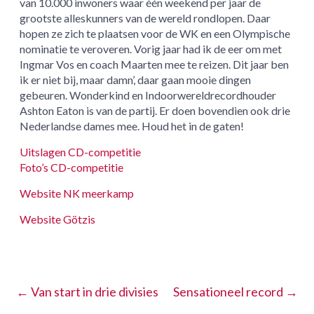
van 10.000 inwoners waar één weekend per jaar de
grootste alleskunners van de wereld rondlopen. Daar
hopen ze zich te plaatsen voor de WK en een Olympische
nominatie te veroveren. Vorig jaar had ik de eer om met
Ingmar Vos en coach Maarten mee te reizen. Dit jaar ben
ik er niet bij, maar damn’, daar gaan mooie dingen
gebeuren. Wonderkind en Indoorwereldrecordhouder
Ashton Eaton is van de partij. Er doen bovendien ook drie
Nederlandse dames mee. Houd het in de gaten!
Uitslagen CD-competitie
Foto’s CD-competitie
Website NK meerkamp
Website Götzis
←
Van start in drie divisies
Sensationeel record
→