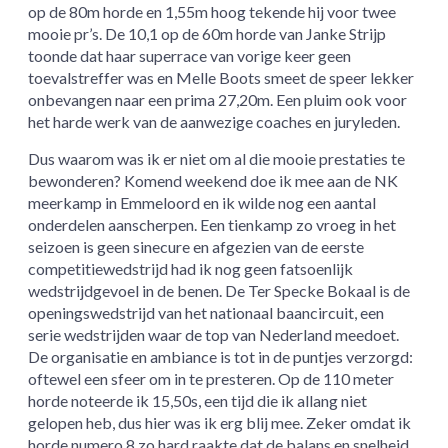
op de 80m horde en 1,55m hoog tekende hij voor twee
mooie pr’s. De 10,1 op de 60m horde van Janke Strijp
toonde dat haar superrace van vorige keer geen
toevalstreffer was en Melle Boots smeet de speer lekker
onbevangen naar een prima 27,20m. Een pluim ook voor
het harde werk van de aanwezige coaches en juryleden.
Dus waarom was ik er niet om al die mooie prestaties te
bewonderen? Komend weekend doe ik mee aan de NK
meerkamp in Emmeloord en ik wilde nog een aantal
onderdelen aanscherpen. Een tienkamp zo vroeg in het
seizoen is geen sinecure en afgezien van de eerste
competitiewedstrijd had ik nog geen fatsoenlijk
wedstrijdgevoel in de benen. De Ter Specke Bokaal is de
openingswedstrijd van het nationaal baancircuit, een
serie wedstrijden waar de top van Nederland meedoet.
De organisatie en ambiance is tot in de puntjes verzorgd:
oftewel een sfeer om in te presteren. Op de 110 meter
horde noteerde ik 15,50s, een tijd die ik allang niet
gelopen heb, dus hier was ik erg blij mee. Zeker omdat ik
horde numero 8 zo hard raakte dat de balans en snelheid