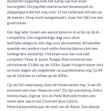
Austerlitz negentig kids het kamp van hun leven
bezorgden. De pupillen waren na het douanespel zo
afgepeigerd dat het nog voor 12 uur helemaal stil was op
de kamers. Nog nooit meegemaakt, maar het lijkt me een
goed teken.
Een dag later kwam een aantal junioren in actie op de A-
competitie. Een ongelukkige dag voor deze
leeftijdscategorie, één dag voor de examens. Bovendien
speelde een andere rood-witte Amsterdamse club een
belangrijke wedstrijd. Het team was dan ook niet
compleet. Maar B-junior Rutger Bien noteerde een
uitstekende 11,88s op de 100m. Sjaak Hoogstraaten wist
na twee dagen als begeleider op pupillenkamp nog 52,44
op de klokken te zetten op de 400m.
Op de NK meerkamp doet de Nederlandse top 3 van dit
moment niet mee. Waarom niet? Zij zijn wereldtop. Eelco
Sintnicolaas, Ingmar Vos en Pelle Rietveld treden een
week later aan in het Oostrenrijkse Götzis.
Meerkampmekka aan de voet van de Alpen. Een dorpje