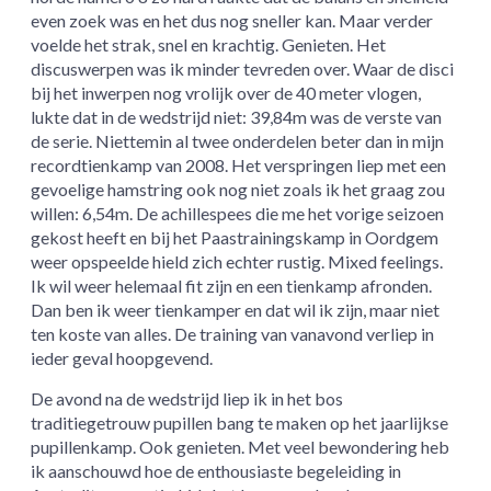
even zoek was en het dus nog sneller kan. Maar verder
voelde het strak, snel en krachtig. Genieten. Het
discuswerpen was ik minder tevreden over. Waar de disci
bij het inwerpen nog vrolijk over de 40 meter vlogen,
lukte dat in de wedstrijd niet: 39,84m was de verste van
de serie. Niettemin al twee onderdelen beter dan in mijn
recordtienkamp van 2008. Het verspringen liep met een
gevoelige hamstring ook nog niet zoals ik het graag zou
willen: 6,54m. De achillespees die me het vorige seizoen
gekost heeft en bij het Paastrainingskamp in Oordgem
weer opspeelde hield zich echter rustig. Mixed feelings.
Ik wil weer helemaal fit zijn en een tienkamp afronden.
Dan ben ik weer tienkamper en dat wil ik zijn, maar niet
ten koste van alles. De training van vanavond verliep in
ieder geval hoopgevend.
De avond na de wedstrijd liep ik in het bos
traditiegetrouw pupillen bang te maken op het jaarlijkse
pupillenkamp. Ook genieten. Met veel bewondering heb
ik aanschouwd hoe de enthousiaste begeleiding in