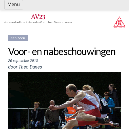
Spring
Menu
naar
inhoud
AV23
atletiek en hardlopen in Amsterdam-Oost, IJburg, Diemen en Weesp
senioren
Voor- en nabeschouwingen
20 september 2013
door Theo Danes