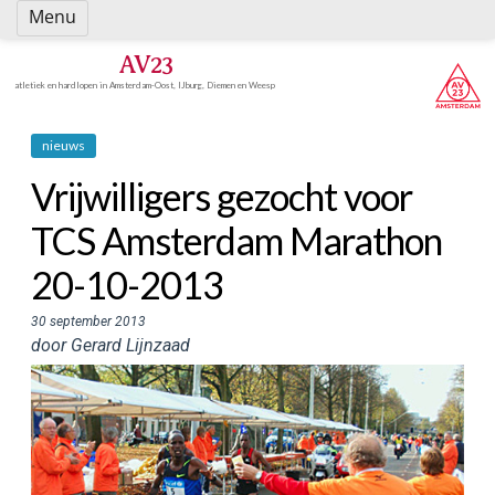
Spring
Menu
naar
inhoud
AV23
atletiek en hardlopen in Amsterdam-Oost, IJburg, Diemen en Weesp
nieuws
Vrijwilligers gezocht voor
TCS Amsterdam Marathon
20-10-2013
30 september 2013
door Gerard Lijnzaad