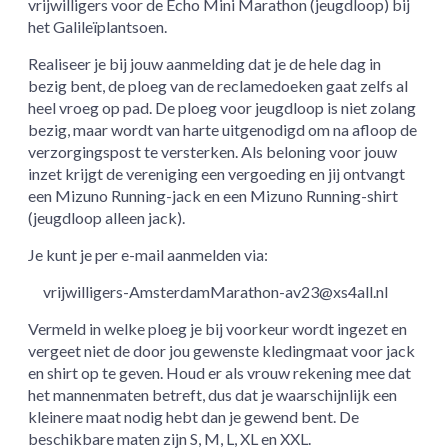
vrijwilligers voor de Echo Mini Marathon (jeugdloop) bij
het Galileïplantsoen.
Realiseer je bij jouw aanmelding dat je de hele dag in
bezig bent, de ploeg van de reclamedoeken gaat zelfs al
heel vroeg op pad. De ploeg voor jeugdloop is niet zolang
bezig, maar wordt van harte uitgenodigd om na afloop de
verzorgingspost te versterken. Als beloning voor jouw
inzet krijgt de vereniging een vergoeding en jij ontvangt
een Mizuno Running-jack en een Mizuno Running-shirt
(jeugdloop alleen jack).
Je kunt je per e-mail aanmelden via:
vrijwilligers-AmsterdamMarathon-av23@xs4all.nl
Vermeld in welke ploeg je bij voorkeur wordt ingezet en
vergeet niet de door jou gewenste kledingmaat voor jack
en shirt op te geven. Houd er als vrouw rekening mee dat
het mannenmaten betreft, dus dat je waarschijnlijk een
kleinere maat nodig hebt dan je gewend bent. De
beschikbare maten zijn S, M, L, XL en XXL.