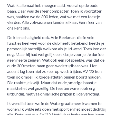
Wat ik allemaal heb meegemaakt, vooral op de oude
baan. Daar was de sfeer compacter. Toen ik voorzitter
was, haalden we de 300 leden, wat we met een feestje
vierden. Alle volwassenen kenden elkaar. Een sfeer van
ons kent ons.
De kleinschaligheid ook. Arie Beekman, die in vele
functies heel veel voor de club heeft betekend, heette je
persoonlijk hartelijk welkom als je lid werd. Toen kon dat
nog. Maar hij had wel gelijk een klusje voor je. Je durfde
geen nee te zeggen. Wat ook een rol speelde, was dat de
oude 300 meter-baan geen wedstrijdbaan was. Het
accent lag toen niet zozeer op wedstrijden. AV ’23 kon
toen ook moeilijk goede atleten binnen boord houden.
Die raakte je kwijt. Maar dat oude, smerige baantje
maakte het wel gezellig. De feesten waren ook erg
uitbundig, met vaak hilarische prijzen bij de verloting.
Ik werd lid toen we in de Watergraafsmeer kwamen te
wonen. Ik wilde iets doen met sport en het moest dichtbij
zijn. Dat werd dus AV ’23. Wat ik het leuke aan het lopen