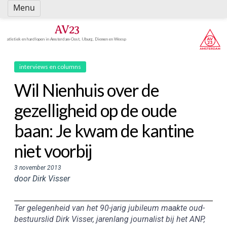
Spring
Menu
naar
inhoud
AV23
atletiek en hardlopen in Amsterdam-Oost, IJburg, Diemen en Weesp
interviews en columns
Wil Nienhuis over de
gezelligheid op de oude
baan: Je kwam de kantine
niet voorbij
3 november 2013
door Dirk Visser
Ter gelegenheid van het 90-jarig jubileum maakte oud-
bestuurslid Dirk Visser, jarenlang journalist bij het ANP,