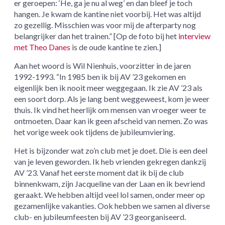
er geroepen: ‘He, ga je nu al weg’ en dan bleef je toch
hangen. Je kwam de kantine niet voorbij. Het was altijd
zo gezellig. Misschien was voor mij de afterparty nog
belangrijker dan het trainen.” [Op de foto bij het
interview
met Theo Danes
is de oude kantine te zien.]
Aan het woord is Wil Nienhuis, voorzitter in de jaren
1992-1993. “In 1985 ben ik bij AV ’23 gekomen en
eigenlijk ben ik nooit meer weggegaan. Ik zie AV ’23 als
een soort dorp. Als je lang bent weggeweest, kom je weer
thuis. Ik vind het heerlijk om mensen van vroeger weer te
ontmoeten. Daar kan ik geen afscheid van nemen. Zo was
het vorige week ook tijdens de jubileumviering.
Het is bijzonder wat zo’n club met je doet. Die is een deel
van je leven geworden. Ik heb vrienden gekregen dankzij
AV ’23. Vanaf het eerste moment dat ik bij de club
binnenkwam, zijn Jacqueline van der Laan en ik bevriend
geraakt. We hebben altijd veel lol samen, onder meer op
gezamenlijke vakanties. Ook hebben we samen al diverse
club- en jubileumfeesten bij AV ’23 georganiseerd.