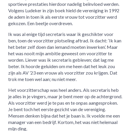
sportieve prestaties hierdoor nadelig beïnvloed werden.
Volgens Ludeker in zijn boek hield de vereniging in 1992
de adem in toen ik als eerste vrouw tot voorzitter werd
gekozen. Een beetje overdreven.
Ik was al enige tijd secretaris waar ik geschikter voor
ben, toen de voorzitter plotseling aftrad. Ik dacht: ‘Ik kan
het beter zelf doen dan iemand moeten inwerken’. Maar
het was nooit mijn ambitie geweest om voorzitter te
worden. Liever was ik secretaris gebleven; dat lag me
beter. Ik hoorde geluiden om me heen dat het leuk zou
zijn als AV ’23 een vrouw als voorzitter zou krijgen. Dat
trok me toen wel aan; nu niet meer.
Het voorzitterschap was heel anders. Als secretaris heb
je alles in je vingers, maar je bent meer op de achtergrond.
Als voorzitter werd je te pas en te onpas aangesproken.
Je bent toch het eerste gezicht van de vereniging.
Mensen denken bijna dat het je baan is. Ik voelde me een
manager van een bedrijf. Kortom, het was niet helemaal
mijn ding.