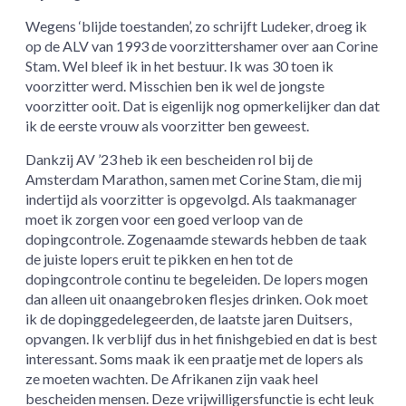
Wegens ‘blijde toestanden’, zo schrijft Ludeker, droeg ik
op de ALV van 1993 de voorzittershamer over aan Corine
Stam. Wel bleef ik in het bestuur. Ik was 30 toen ik
voorzitter werd. Misschien ben ik wel de jongste
voorzitter ooit. Dat is eigenlijk nog opmerkelijker dan dat
ik de eerste vrouw als voorzitter ben geweest.
Dankzij AV ’23 heb ik een bescheiden rol bij de
Amsterdam Marathon, samen met Corine Stam, die mij
indertijd als voorzitter is opgevolgd. Als taakmanager
moet ik zorgen voor een goed verloop van de
dopingcontrole. Zogenaamde stewards hebben de taak
de juiste lopers eruit te pikken en hen tot de
dopingcontrole continu te begeleiden. De lopers mogen
dan alleen uit onaangebroken flesjes drinken. Ook moet
ik de dopinggedelegeerden, de laatste jaren Duitsers,
opvangen. Ik verblijf dus in het finishgebied en dat is best
interessant. Soms maak ik een praatje met de lopers als
ze moeten wachten. De Afrikanen zijn vaak heel
bescheiden mensen. Deze vrijwilligersfunctie is echt leuk