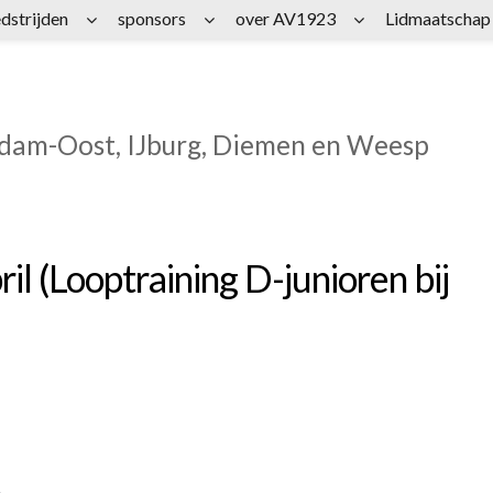
dstrijden
sponsors
over AV1923
Lidmaatschap
rdam-Oost, IJburg, Diemen en Weesp
l (Looptraining D-junioren bij