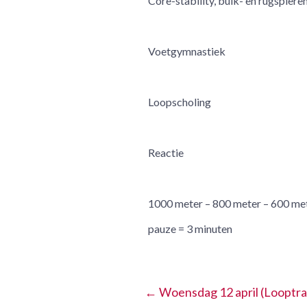
Core-stability, buik- en rugspiere
Voetgymnastiek
Loopscholing
Reactie
1000 meter – 800 meter – 600 met
pauze = 3 minuten
←
Woensdag 12 april (Looptrai