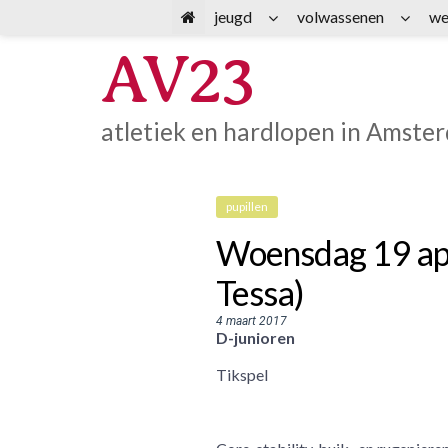
Spring
jeugd
volwassenen
we
naar
AV23
inhoud
atletiek en hardlopen in Amste
pupillen
Woensdag 19 apri
Tessa)
4 maart 2017
D-junioren
Tikspel