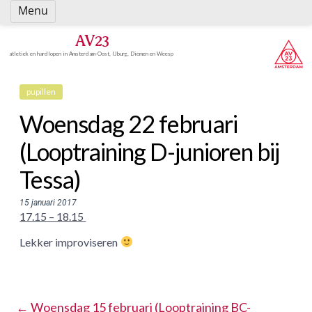
Spring
Menu
naar
inhoud
AV23
atletiek en hardlopen in Amsterdam-Oost, IJburg, Diemen en Weesp
pupillen
Woensdag 22 februari
(Looptraining D-junioren bij
Tessa)
15 januari 2017
17.15 – 18.15
Lekker improviseren
←
Woensdag 15 februari (Looptraining BC-