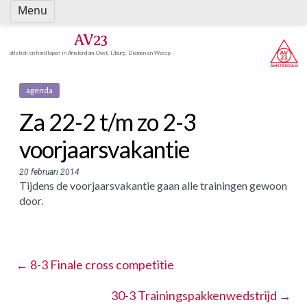
Spring
Menu
naar
inhoud
AV23
atletiek en hardlopen in Amsterdam-Oost, IJburg, Diemen en Weesp
agenda
Za 22-2 t/m zo 2-3
voorjaarsvakantie
20 februari 2014
Tijdens de voorjaarsvakantie gaan alle trainingen gewoon
door.
←
8-3 Finale cross competitie
30-3 Trainingspakkenwedstrijd
→