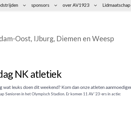
dstrijden
sponsors
over AV1923
Lidmaatschap
rdam-Oost, IJburg, Diemen en Weesp
dag NK atletiek
 nog wat leuks doen dit weekend? Kom dan onze atleten aanmoedige
 Senioren in het Olympisch Stadion. Er komen 11 AV ’23-ers in actie: