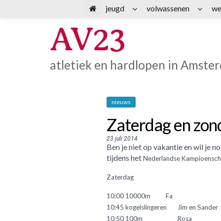
Spring
jeugd
volwassenen
we
naar
AV23
inhoud
atletiek en hardlopen in Amste
nieuws
Zaterdag en zon
23 juli 2014
Ben je niet op vakantie en wil je
tijdens het
Nederlandse Kampioenschap
Zaterdag
10:00 10000m
Fa
10:45 kogelslingeren
Jim en Sander
10:50 100m
Rosa