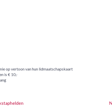
unie op vertoon van hun lidmaatschapskaart
n is € 10,-
gang
kstaphelden
N