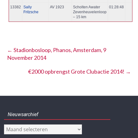
13382
Sally
AV 1923
Scholten Awater
01:28:48
Fritzsche
Zevenheuvelenloop
– 15 km
←
Stadionbosloop, Phanos, Amsterdam, 9
November 2014
€2000 opbrengst Grote Clubactie 2014!
→
Nieuwsarchief
Nieuwsarchief