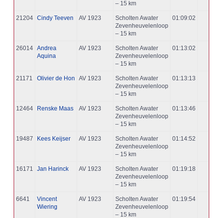
– 15 km
21204
Cindy Teeven
AV 1923
Scholten Awater
01:09:02
Zevenheuvelenloop
– 15 km
26014
Andrea
AV 1923
Scholten Awater
01:13:02
Aquina
Zevenheuvelenloop
– 15 km
21171
Olivier de Hon
AV 1923
Scholten Awater
01:13:13
Zevenheuvelenloop
– 15 km
12464
Renske Maas
AV 1923
Scholten Awater
01:13:46
Zevenheuvelenloop
– 15 km
19487
Kees Keijser
AV 1923
Scholten Awater
01:14:52
Zevenheuvelenloop
– 15 km
16171
Jan Harinck
AV 1923
Scholten Awater
01:19:18
Zevenheuvelenloop
– 15 km
6641
Vincent
AV 1923
Scholten Awater
01:19:54
Wiering
Zevenheuvelenloop
– 15 km