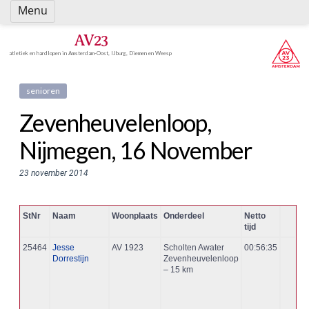
Spring
Menu
naar
inhoud
AV23
atletiek en hardlopen in Amsterdam-Oost, IJburg, Diemen en Weesp
senioren
Zevenheuvelenloop,
Nijmegen, 16 November
23 november 2014
StNr
Naam
Woonplaats
Onderdeel
Netto
tijd
25464
Jesse
AV 1923
Scholten Awater
00:56:35
Dorrestijn
Zevenheuvelenloop
– 15 km