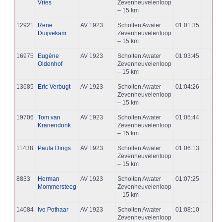
Vries
Zevenheuvelenloop
– 15 km
12921
Rene
AV 1923
Scholten Awater
01:01:35
Duijvekam
Zevenheuvelenloop
– 15 km
16975
Eugène
AV 1923
Scholten Awater
01:03:45
Oldenhof
Zevenheuvelenloop
– 15 km
13685
Eric Verbugt
AV 1923
Scholten Awater
01:04:26
Zevenheuvelenloop
– 15 km
19706
Tom van
AV 1923
Scholten Awater
01:05:44
Kranendonk
Zevenheuvelenloop
– 15 km
11438
Paula Dings
AV 1923
Scholten Awater
01:06:13
Zevenheuvelenloop
– 15 km
8833
Herman
AV 1923
Scholten Awater
01:07:25
Mommersteeg
Zevenheuvelenloop
– 15 km
14084
Ivo Pothaar
AV 1923
Scholten Awater
01:08:10
Zevenheuvelenloop