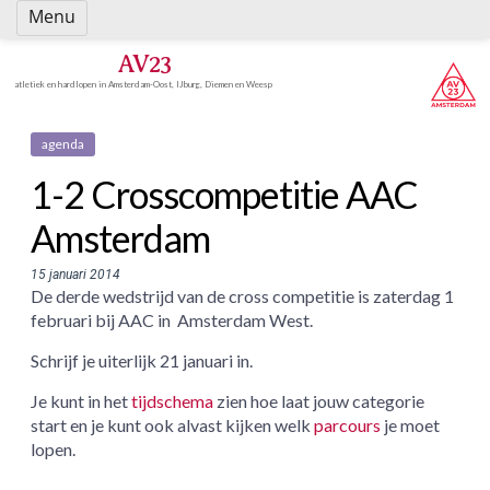
Spring
Menu
naar
inhoud
AV23
atletiek en hardlopen in Amsterdam-Oost, IJburg, Diemen en Weesp
agenda
1-2 Crosscompetitie AAC
Amsterdam
15 januari 2014
De derde wedstrijd van de cross competitie is zaterdag 1
februari bij AAC in Amsterdam West.
Schrijf je uiterlijk 21 januari in.
Je kunt in het
tijdschema
zien hoe laat jouw categorie
start en je kunt ook alvast kijken welk
parcours
je moet
lopen.