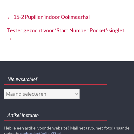
←
15-2 Pupillen indoor Ookmeerhal
Tester gezocht voor ‘Start Number Pocket’-singlet
→
Nieuwsarchief
Nieuwsarchief
Artikel insturen
Heb je een artikel voor de website? Mail het (svp. met foto!) naar de
redactie
webredactie@av23.nl
.