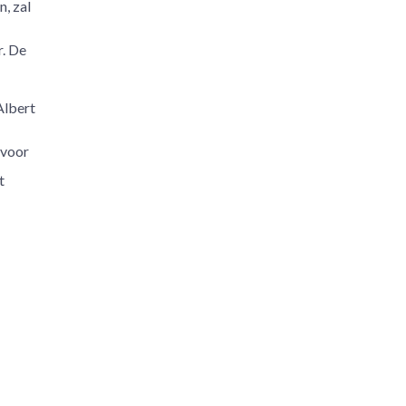
n, zal
r. De
Albert
 voor
t