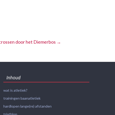
crossen door het Diemerbos
→
Inhoud
wat is atletiek?
trainingen baanatletiek
hardlopen lange(re) afstanden
triathlon