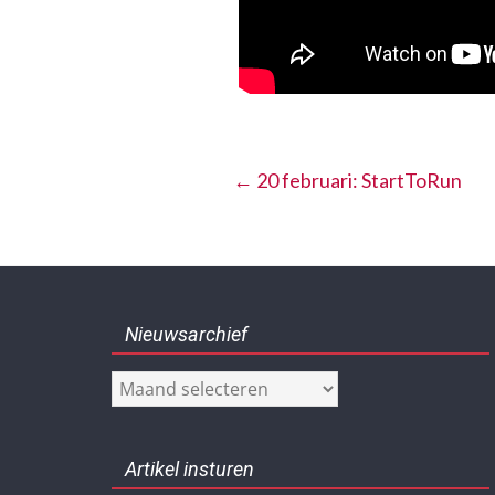
←
20 februari: StartToRun
Nieuwsarchief
Nieuwsarchief
Artikel insturen