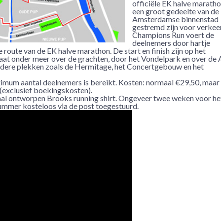
officiële EK halve maratho
een groot gedeelte van de
Amsterdamse binnenstad
gestremd zijn voor verkee
Champions Run voert de
deelnemers door hartje
oute van de EK halve marathon. De start en finish zijn op het
aat onder meer over de grachten, door het Vondelpark en over de 
dere plekken zoals de Hermitage, het Concertgebouw en het
aximum aantal deelnemers is bereikt. Kosten: normaal €29,50, maar
(exclusief boekingskosten).
iaal ontworpen Brooks running shirt. Ongeveer twee weken voor he
ummer kosteloos via de post toegestuurd.