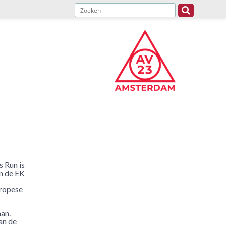
 Run is
an de EK
ropese
an.
an de