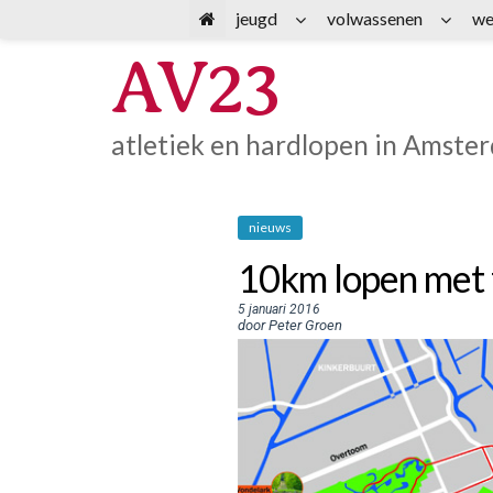
Spring
jeugd
volwassenen
we
naar
AV23
inhoud
atletiek en hardlopen in Amste
nieuws
10km lopen met f
5 januari 2016
door Peter Groen