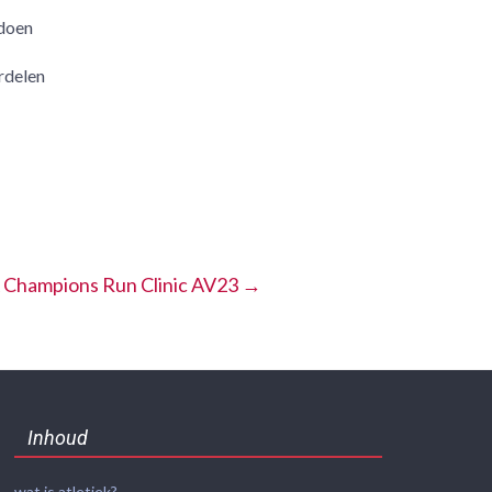
 doen
rdelen
 Champions Run Clinic AV23
→
Inhoud
wat is atletiek?