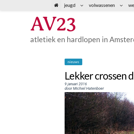
Spring
jeugd
volwassenen
we
naar
AV23
inhoud
atletiek en hardlopen in Amste
nieuws
Lekker crossen 
9 januari 2016
door Michiel Hatenboer