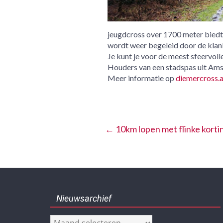
jeugdcross over 1700 meter biedt 
wordt weer begeleid door de klan
Je kunt je voor de meest sfeervoll
Houders van een stadspas uit Am
Meer informatie op
diemercross.a
←
10km lopen met flinke korti
Nieuwsarchief
Nieuwsarchief