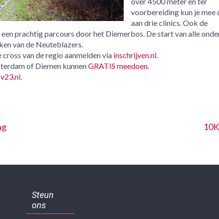
over 4500 meter en ter
voorbereiding kun je mee
aan drie clinics. Ook de
een prachtig parcours door het Diemerbos. De start van alle onde
ken van de Neuteblazers.
e cross van de regio aanmelden via
inschrijven.nl
.
sterdam of Diemen kunnen
GRATIS meedoen
.
v23.nl
.
ng
10K
Steun
ons