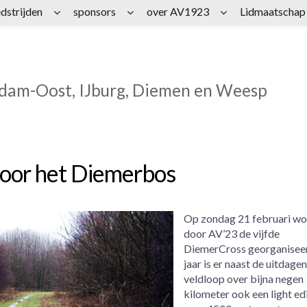
dstrijden
sponsors
over AV1923
Lidmaatschap
rdam-Oost, IJburg, Diemen en Weesp
door het Diemerbos
Op zondag 21 februari wo
door AV’23 de vijfde
DiemerCross georganiseer
jaar is er naast de uitdage
veldloop over bijna negen
kilometer ook een light ed