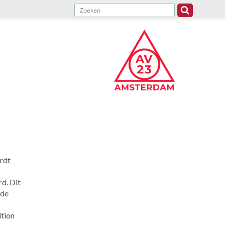
rdt
d. Dit
nde
ition