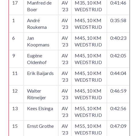
17
Manfred de
AV
M35, 10 KM
0:41:46
Boer
’23
WEDSTRIJD
1
André
AV
M45, 10 KM
0:35:58
Roukema
’23
WEDSTRIJD
6
Jan
AV
M45, 10 KM
0:40:23
Koopmans
’23
WEDSTRIJD
9
Eugène
AV
M45, 10 KM
0:42:05
Oldenhof
’23
WEDSTRIJD
11
Erik Baijards
AV
M45, 10 KM
0:44:04
’23
WEDSTRIJD
12
Walter
AV
M45, 10 KM
0:46:59
Ritmeijer
’23
WEDSTRIJD
13
Kees Elsinga
AV
M55, 10 KM
0:42:56
’23
WEDSTRIJD
15
Ernst Grothe
AV
M55, 10 KM
0:47:09
’23
WEDSTRIJD