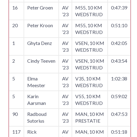
16
Peter Groen
AV
M55, 10 KM
0:47:39
’23
WEDSTRIJD
20
Peter Kroon
AV
M55, 10 KM
0:51:10
’23
WEDSTRIJD
1
Ghyta Denz
AV
VSEN, 10 KM
0:42:05
’23
WEDSTRIJD
2
Cindy Teeven
AV
VSEN, 10 KM
0:43:54
’23
WEDSTRIJD
5
Elma
AV
V35, 10 KM
1:02:38
Meester
’23
WEDSTRIJD
5
Karin
AV
V55, 10 KM
0:59:02
Aarsman
’23
WEDSTRIJD
90
Radboud
AV
MAN, 10 KM
0:47:53
Sutorius
’23
PRESTATIE
117
Rick
AV
MAN, 10 KM
0:51:18