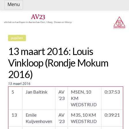
Spring
Menu
naar
inhoud
AV23
atletiek en hardlopen in Amsterdam-Oost, IJburg, Diemen en Weesp
pupillen
13 maart 2016: Louis
Vinkloop (Rondje Mokum
2016)
13 maart 2016
5
Jan Baltink
AV
MSEN, 10
0:37:53
’23
KM
WEDSTRIJD
13
Emile
AV
M35, 10 KM
0:39:21
Kuijvenhoven
’23
WEDSTRIJD