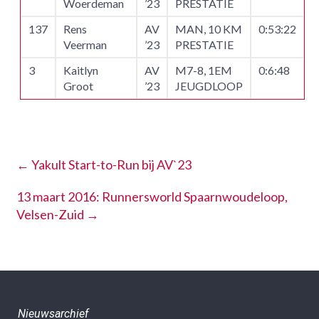
Woerdeman
’23
PRESTATIE
137
Rens
AV
MAN, 10 KM
0:53:22
Veerman
’23
PRESTATIE
3
Kaitlyn
AV
M7-8, 1EM
0:6:48
Groot
’23
JEUGDLOOP
←
Yakult Start-to-Run bij AV`23
13 maart 2016: Runnersworld Spaarnwoudeloop,
Velsen-Zuid
→
Nieuwsarchief