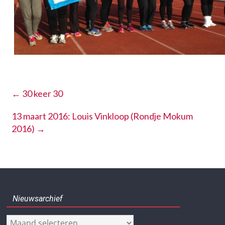
←
30 keer 30
13 maart 2016: Louis Vinkloop (Rondje Mokum
2016)
→
Nieuwsarchief
Nieuwsarchief