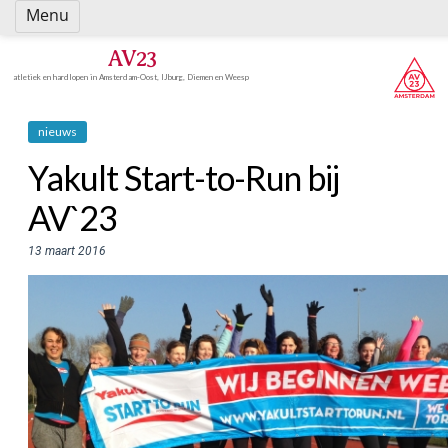
Spring
Menu
naar
inhoud
AV23
atletiek en hardlopen in Amsterdam-Oost, IJburg, Diemen en Weesp
nieuws
Yakult Start-to-Run bij
AV`23
13 maart 2016