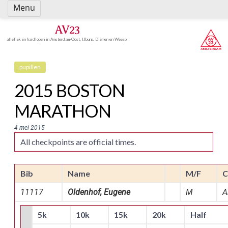
Spring
Menu
naar
inhoud
AV23
atletiek en hardlopen in Amsterdam-Oost, IJburg, Diemen en Weesp
pupillen
2015 BOSTON
MARATHON
4 mei 2015
All checkpoints are official times.
Bib
Name
M/F
C
11117
Oldenhof, Eugene
M
A
5k
10k
15k
20k
Half