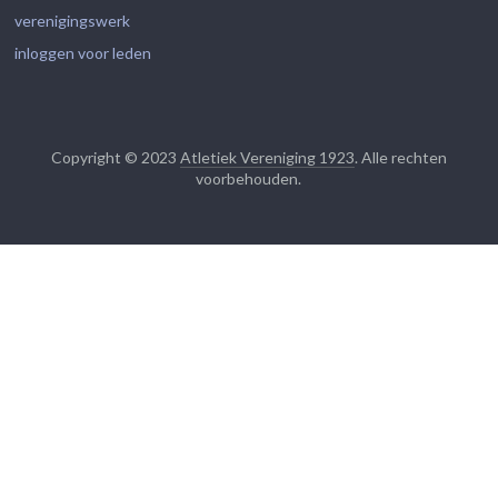
verenigingswerk
inloggen voor leden
Copyright © 2023
Atletiek Vereniging 1923
. Alle rechten
voorbehouden.