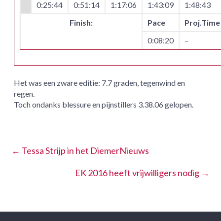
0:25:44
0:51:14
1:17:06
1:43:09
1:48:43
Finish:
Pace
Proj.Time
0:08:20
–
Het was een zware editie: 7.7 graden, tegenwind en
regen.
Toch ondanks blessure en pijnstillers 3.38.06 gelopen.​
←
Tessa Strijp in het DiemerNieuws
EK 2016 heeft vrijwilligers nodig
→