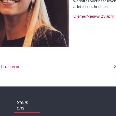
website) over haar leven
atlete. Lees het hier:
DiemerNieuws 23 april
et tussenin
Steun
ons