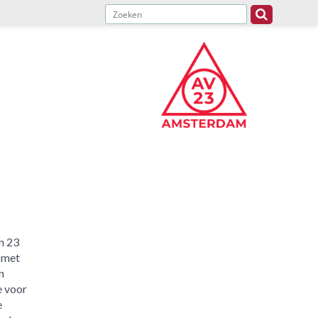
n 23
w met
n
e voor
e