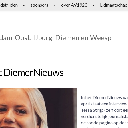
dstrijden
sponsors
over AV1923
Lidmaatschap
rdam-Oost, IJburg, Diemen en Weesp
het DiemerNieuws
In het DiemerNieuws va
april staat een intervie
Tessa Strijp (zelf ooit ee
verdienstelijk journalist
de roddelpagina op dez