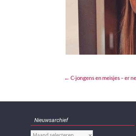
←
C-jongens en meisjes – er n
Nieuwsarchief
Nieuwsarchief