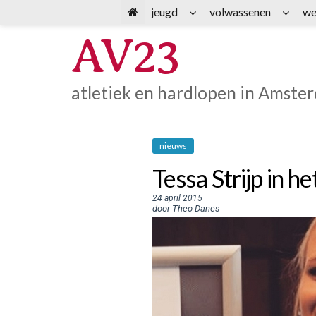
Spring
jeugd
volwassenen
we
naar
AV23
inhoud
atletiek en hardlopen in Amste
nieuws
Tessa Strijp in 
24 april 2015
door Theo Danes