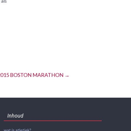
 als
2015 BOSTON MARATHON
→
Inhoud
wat is atletiek?