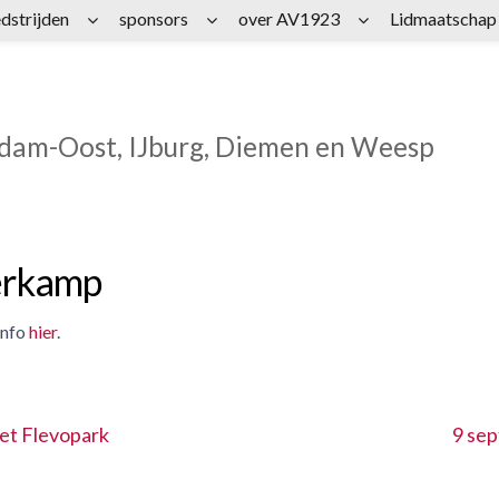
dstrijden
sponsors
over AV1923
Lidmaatschap
rdam-Oost, IJburg, Diemen en Weesp
eerkamp
info
hier
.
et Flevopark
9 sep