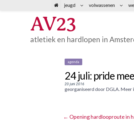
Spring
jeugd
volwassenen
we
naar
AV23
inhoud
atletiek en hardlopen in Amste
agenda
24 juli: pride m
20 juni 2016
georganiseerd door DGLA. Meer 
←
Opening hardlooproute in h