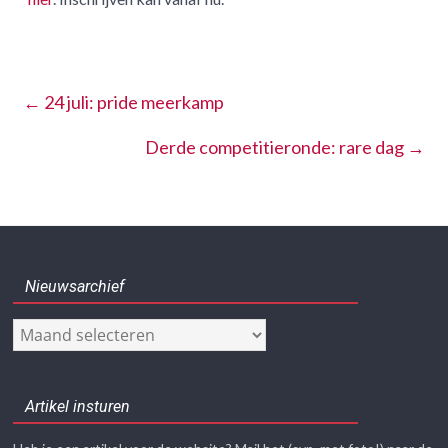
←
24 juli: pride meerkamp
Derde competitieronde: rare dag
→
Nieuwsarchief
Nieuwsarchief
Artikel insturen