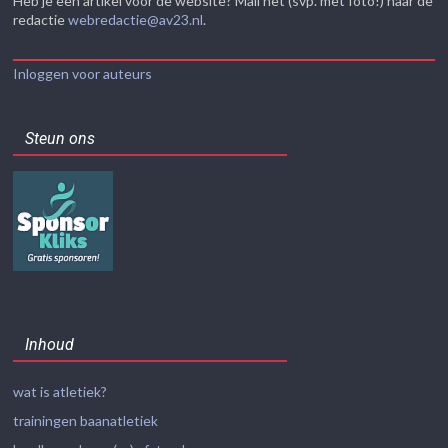
Heb je een artikel voor de website? Mail het (svp. met foto!) naar de
redactie
webredactie@av23.nl
.
Inloggen voor auteurs
Steun ons
Inhoud
wat is atletiek?
trainingen baanatletiek