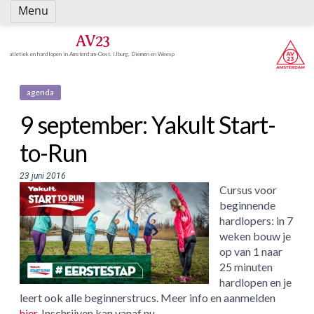
Spring
Menu
naar
inhoud
AV23
atletiek en hardlopen in Amsterdam-Oost, IJburg, Diemen en Weesp
agenda
9 september: Yakult Start-
to-Run
23 juni 2016
Cursus voor
beginnende
hardlopers: in 7
weken bouw je
op van 1 naar
25 minuten
hardlopen en je
leert ook alle beginnerstrucs. Meer info en aanmelden
hier
. Inschrijven kan vanaf nu.