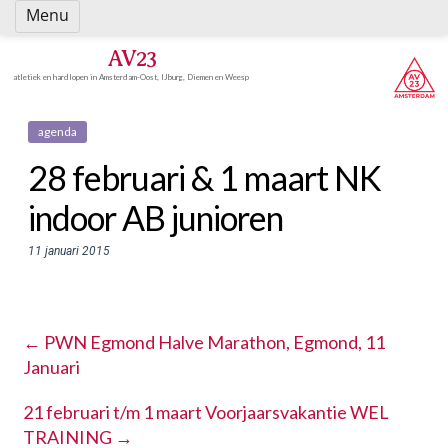
Spring
Menu
naar
inhoud
AV23
atletiek en hardlopen in Amsterdam-Oost, IJburg, Diemen en Weesp
agenda
28 februari & 1 maart NK
indoor AB junioren
11 januari 2015
←
PWN Egmond Halve Marathon, Egmond, 11
Januari
21 februari t/m 1 maart Voorjaarsvakantie WEL
TRAINING
→