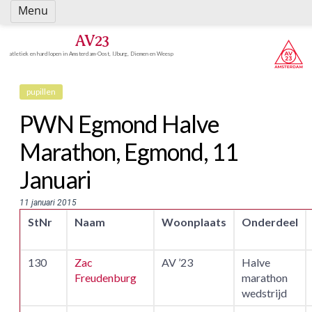
Spring
Menu
naar
inhoud
AV23
atletiek en hardlopen in Amsterdam-Oost, IJburg, Diemen en Weesp
pupillen
PWN Egmond Halve
Marathon, Egmond, 11
Januari
11 januari 2015
StNr
Naam
Woonplaats
Onderdeel
130
Zac
AV ’23
Halve
Freudenburg
marathon
wedstrijd