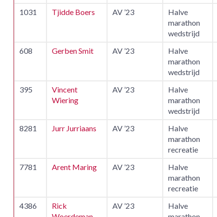
1031
Tjidde Boers
AV ’23
Halve
marathon
wedstrijd
608
Gerben Smit
AV ’23
Halve
marathon
wedstrijd
395
Vincent
AV ’23
Halve
Wiering
marathon
wedstrijd
8281
Jurr Jurriaans
AV ’23
Halve
marathon
recreatie
7781
Arent Maring
AV ’23
Halve
marathon
recreatie
4386
Rick
AV ’23
Halve
Woerdeman
marathon