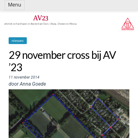
Spring
Menu
naar
inhoud
AV23
atletiek en hardlopen in Amsterdam-Oost, IJburg, Diemen en Weesp
nieuws
29 november cross bij AV
’23
11 november 2014
door Anna Goede