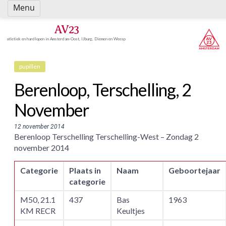
Spring
Menu
naar
inhoud
AV23
atletiek en hardlopen in Amsterdam-Oost, IJburg, Diemen en Weesp
pupillen
Berenloop, Terschelling, 2
November
12 november 2014
Berenloop Terschelling Terschelling-West – Zondag 2
november 2014
Categorie
Plaats in
Naam
Geboortejaar
categorie
M50, 21.1
437
Bas
1963
KM RECR
Keultjes