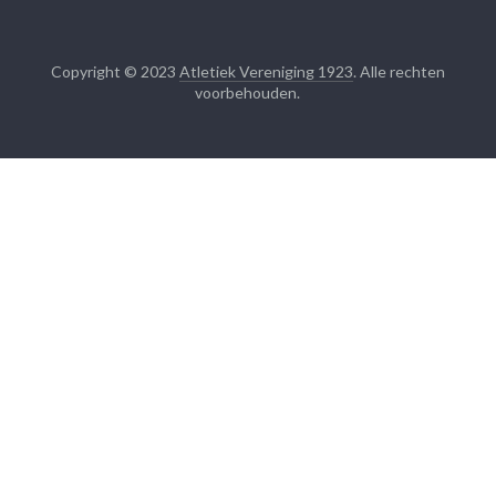
Copyright © 2023
Atletiek Vereniging 1923
. Alle rechten
voorbehouden.