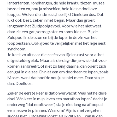
lanterfanten, rondhangen, de hele krant uitlezen, musea
bezoeken en, nou ja misschien, hele kleine doelloze
loopjes. Welverdiende rust, heerlijk! Genieten dus. Dat
lukt ook best, zeker in het begin. Maar dan groeit
langzaam het Zuidpoolgevoel. Voor wie het niet weet,
daar zit een gat, soms groter en soms kleiner. Bij de
Zuidpool in de ozon en bij de loper in de zin van het
loopbestaan. Ook goed te vergelijken met het lege nest
syndroom.
Je keek zo uit naar die zeeën van tijd en rust voor al het
uitgestelde geluk. Maar als de-dag-die-je-wist-dat-zou-
komen aanbreekt, of niet zo lang daarna, dan opent zich
een gat in die zee. En niet een om doorheen te lopen, zoals
Moses, want dat hoefde nou juist niet meer. Daar sta je
dan. Doelloos.
Zeker de eerste keer is dat onverwacht. Was het heldere
doel “één keer in mijn leven een marathon lopen”, dacht je
onderweg “dat nooit weer”, sta je niet lang na afloop al
een nieuwe te plannen. Waarom? Pijn is snel vergeten,
succes niet. Uitdaging lonkt; als ik dit kan… kan ik dan