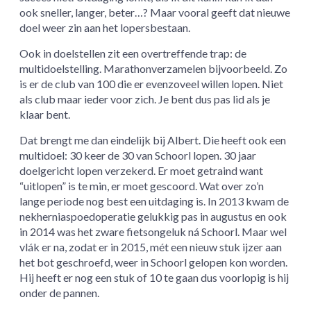
ook sneller, langer, beter…? Maar vooral geeft dat nieuwe
doel weer zin aan het lopersbestaan.
Ook in doelstellen zit een overtreffende trap: de
multidoelstelling. Marathonverzamelen bijvoorbeeld. Zo
is er de club van 100 die er evenzoveel willen lopen. Niet
als club maar ieder voor zich. Je bent dus pas lid als je
klaar bent.
Dat brengt me dan eindelijk bij Albert. Die heeft ook een
multidoel: 30 keer de 30 van Schoorl lopen. 30 jaar
doelgericht lopen verzekerd. Er moet getraind want
“uitlopen” is te min, er moet gescoord. Wat over zo’n
lange periode nog best een uitdaging is. In 2013 kwam de
nekherniaspoedoperatie gelukkig pas in augustus en ook
in 2014 was het zware fietsongeluk ná Schoorl. Maar wel
vlák er na, zodat er in 2015, mét een nieuw stuk ijzer aan
het bot geschroefd, weer in Schoorl gelopen kon worden.
Hij heeft er nog een stuk of 10 te gaan dus voorlopig is hij
onder de pannen.