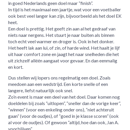
in goed Nederlands geen doel maar “finish”.
In tijd is het maximaal een jaartje, wat voor een voetballer
ook best veel langer kan zijn, bijvoorbeeld als het doel EK
heet.
Een doel is prettig. Het geeft zin aan al het gedraaf van
niets naar nergens. Het stuurt je naar buiten als binnen
toch echt veel warmer en droger is. Ook in het donker.
Het heeft lak aan lui, of zin, of harde wind. Het haalt je lijf
uit haar comfort zone en jaagt het naar snelheden die het
uit zichzelf alléén aangaat voor gevaar. En dan eenmalig
en kort.
Dus stellen wij lopers ons regelmatig een doel. Zoals
meedoen aan een wedstrijd. Een korte snelle of een
langere, liefst natuurlijk ook snel.
Zo’n event is maar een deel van het doel. Daar komen nog
doeldelen bij zoals “uitlopen”, “sneller dan de vorige keer”,
“winnen” (voor een enkeling onder ons), “niet achteruit
gaan” (voor de oudjes), of “goed in je klasse scoren” (ook
al voor de oudjes). Of gewoon “altijd, hoe dan ook, Jan A.
voorblijven”.