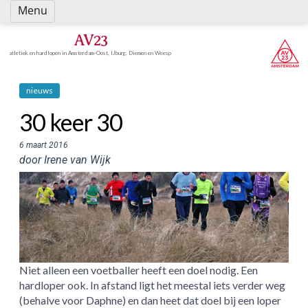
Spring
Menu
naar
inhoud
AV23
atletiek en hardlopen in Amsterdam-Oost, IJburg, Diemen en Weesp
nieuws
30 keer 30
6 maart 2016
door Irene van Wijk
Niet alleen een voetballer heeft een doel nodig. Een
hardloper ook. In afstand ligt het meestal iets verder weg
(behalve voor Daphne) en dan heet dat doel bij een loper