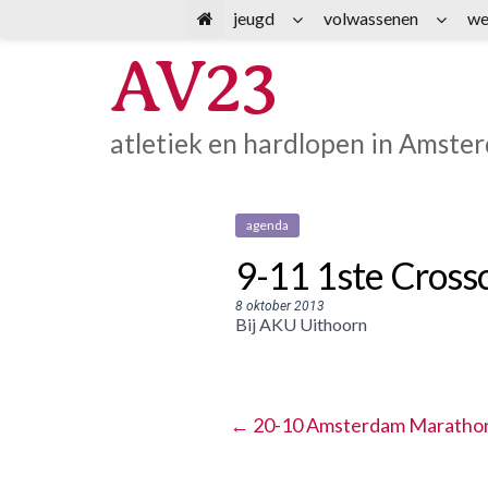
Spring
jeugd
volwassenen
we
naar
AV23
inhoud
atletiek en hardlopen in Amste
agenda
9-11 1ste Crossc
8 oktober 2013
Bij AKU Uithoorn
←
20-10 Amsterdam Maratho