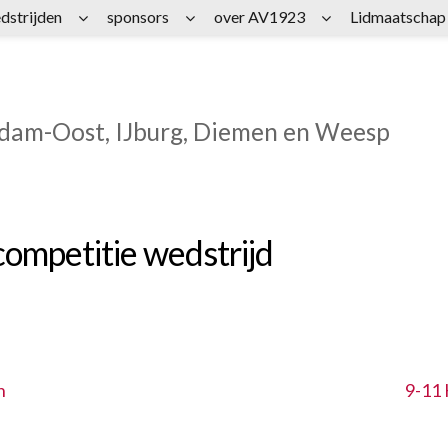
dstrijden
sponsors
over AV1923
Lidmaatschap
rdam-Oost, IJburg, Diemen en Weesp
ompetitie wedstrijd
n
9-11 