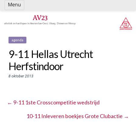
Spring
Menu
naar
inhoud
AV23
atletiek en hardlopen in Amsterdam-Oost, IJburg, Diemen en Weesp
agenda
9-11 Hellas Utrecht
Herfstindoor
8 oktober 2013
←
9-11 1ste Crosscompetitie wedstrijd
10-11 Inleveren boekjes Grote Clubactie
→