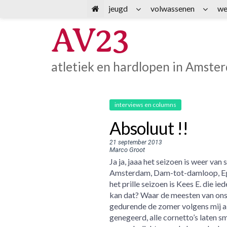
Spring
jeugd
volwassenen
we
naar
AV23
inhoud
atletiek en hardlopen in Amste
interviews en columns
Absoluut !!
21 september 2013
Marco Groot
Ja ja, jaaa het seizoen is weer v
Amsterdam, Dam-tot-damloop, Egm
het prille seizoen is Kees E. die ie
kan dat? Waar de meesten van ons
gedurende de zomer volgens mij all
genegeerd, alle cornetto’s laten 