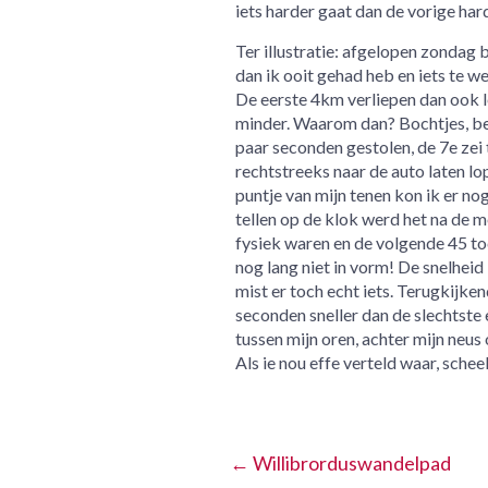
iets harder gaat dan de vorige hards
Ter illustratie: afgelopen zondag 
dan ik ooit gehad heb en iets te 
De eerste 4km verliepen dan ook l
minder. Waarom dan? Bochtjes, be
paar seconden gestolen, de 7e zei 
rechtstreeks naar de auto laten lop
puntje van mijn tenen kon ik er no
tellen op de klok werd het na de 
fysiek waren en de volgende 45 to
nog lang niet in vorm! De snelheid
mist er toch echt iets. Terugkijk
seconden sneller dan de slechtste 
tussen mijn oren, achter mijn neus
Als ie nou effe verteld waar, sche
←
Willibrorduswandelpad