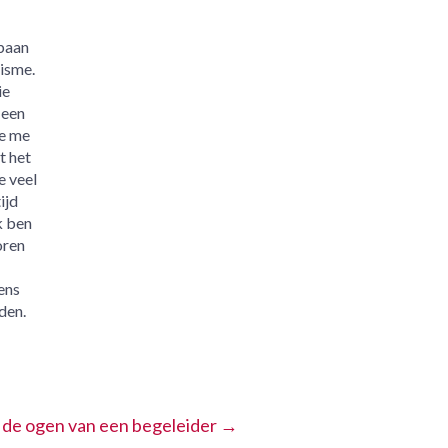
 baan
misme.
ie
 een
de me
t het
e veel
ijd
k ben
oren
ens
den.
de ogen van een begeleider
→