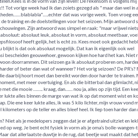
elen.Kees is in de vorm van zijn leven! De rekensom is volgens mij 
ok!! Tot vorige week had ik dan zoiets gezegd als " maar dan wel in a
ijkheden……blablabla"…..echter dat was vorige week. Toen vroeg ee
 de training en de doelstellingen voor het seizoen. Mijn antwoord 
chouwingen. Zijn antwoord was simpel en raak: "maar vrijwel niets
al absoluut: absoluut leuk, absoluut in vorm, absoluut meetbaar, vo
oepsfilosoof heeft gelijk, het is echt zo. Kees moet ook gedacht heb
 blijkt is dat ook absoluut mogelijk. Dat kan ik eigenlijk ook wel
asi bescheiden geouwehoer, gewoon kijken hoe hard het kan. Niet 
gewoon doorrammen. Dit seizoen ga ik absoluut proberen om, harder
 harder of beter dan wat of wanneer? Het vorig seizoen? De PR’s? 
e daarbij hoort moet dan bereikt worden door harder te trainen. 
ment, met meer overtuiging. En als die bitterbal dan glimlacht, n
nde met die mooie …….. kraag, dan…… nou ja, alles op zijn tijd. Een ke
er lukte alles binnen de marge van wat ik op dat moment wist en k
p. Die ene keer lukte alles, ik was 5 kilo lichter, mijn vrouw vond 
kilometers op de teller en alles bleef heel. Ik liep toen harder dan 
? Niet als je medelopers zeggen dat je er afgetraind uitziet en lek
ed op weg. Je bent echt fysiek in vorm als je oma’s bolle-wangen-t
 Maar dat allerlaatste duwtje in de rug, dat beetje wat maakt dat het