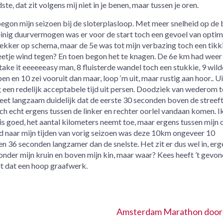
te, dat zit volgens mij niet in je benen, maar tussen je oren.
begon mijn seizoen bij de sloterplasloop. Met meer snelheid op de
weinig duurvermogen was er voor de start toch een gevoel van opti
ekker op schema, maar de 5e was tot mijn verbazing toch een tikk
etje wind tegen? En toen begon het te knagen. De 6e km had weer
take it eeeeeeasy man, 8 fluisterde wandel toch een stukkie, 9 wil
en en 10 zei vooruit dan maar, loop ‘m uit, maar rustig aan hoor.. Ui
g een redelijk acceptabele tijd uit persen. Doodziek van wederom t
meet langzaam duidelijk dat de eerste 30 seconden boven de streeft
ch echt ergens tussen de linker en rechter oorlel vandaan komen. I
 is goed, het aantal kilometers neemt toe, maar ergens tussen mijn 
end naar mijn tijden van vorig seizoen was deze 10km ongeveer 10
en 36 seconden langzamer dan de snelste. Het zit er dus wel in, erg
 onder mijn kruin en boven mijn kin, maar waar? Kees heeft ’t gevon
elt dat een hoop graafwerk.
Amsterdam Marathon door 