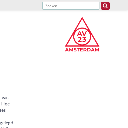
 van
). Hoe
ees
fgelegd