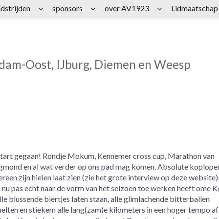
dstrijden
sponsors
over AV1923
Lidmaatschap
rdam-Oost, IJburg, Diemen en Weesp
an start gegaan! Rondje Mokum, Kennemer cross cup, Marathon van
ond en al wat verder op ons pad mag komen. Absolute koploper
dereen zijn hielen laat zien (zie het grote interview op deze website
 nu pas echt naar de vorm van het seizoen toe werken heeft ome K
e blussende biertjes laten staan, alle glimlachende bitterballen
smelten en stiekem alle lang(zam)e kilometers in een hoger tempo a