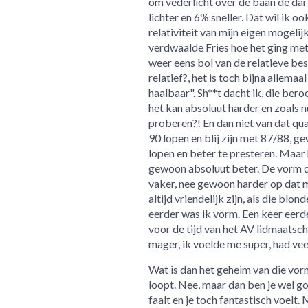
om vederlicht over de baan de dart
lichter en 6% sneller. Dat wil ik o
relativiteit van mijn eigen mogel
verdwaalde Fries hoe het ging met
weer eens bol van de relatieve bes
relatief?, het is toch bijna allema
haalbaar". Sh**t dacht ik, die ber
het kan absoluut harder en zoals nu
proberen?! En dan niet van dat qu
90 lopen en blij zijn met 87/88, 
lopen en beter te presteren. Maar
gewoon absoluut beter. De vorm di
vaker, nee gewoon harder op dat mo
altijd vriendelijk zijn, als die blo
eerder was ik vorm. Een keer eerd
voor de tijd van het AV lidmaatscha
mager, ik voelde me super, had veel 
Wat is dan het geheim van die vorm
loopt. Nee, maar dan ben je wel go
faalt en je toch fantastisch voelt.