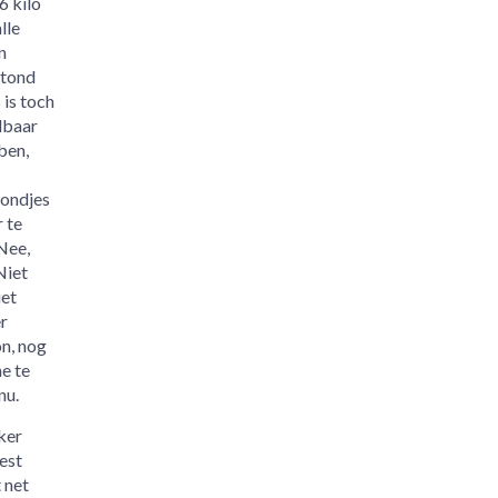
6 kilo
lle
n
stond
 is toch
elbaar
ben,
rondjes
 te
Nee,
Niet
iet
er
on, nog
me te
nu.
ker
est
 net