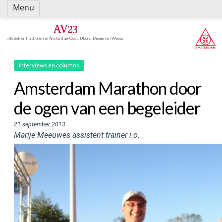
Spring
Menu
naar
inhoud
AV23
atletiek en hardlopen in Amsterdam-Oost, IJburg, Diemen en Weesp
interviews en columns
Amsterdam Marathon door
de ogen van een begeleider
21 september 2013
Marije Meeuwes assistent trainer i.o.