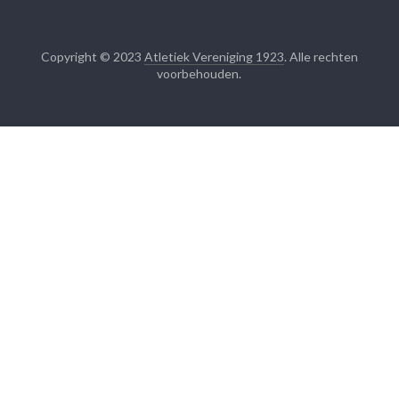
Copyright © 2023
Atletiek Vereniging 1923
. Alle rechten
voorbehouden.