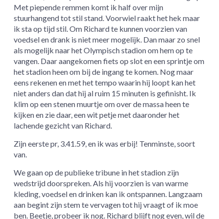
Met piepende remmen komt ik half over mijn
stuurhangend tot stil stand. Voorwiel raakt het hek maar
ik sta op tijd stil. Om Richard te kunnen voorzien van
voedsel en drank is niet meer mogelijk. Dan maar zo snel
als mogelijk naar het Olympisch stadion om hem op te
vangen. Daar aangekomen fiets op slot en een sprintje om
het stadion heen om bij de ingang te komen. Nog maar
eens rekenen en met het tempo waarin hij loopt kan het
niet anders dan dat hij al ruim 15 minuten is gefinisht. Ik
klim op een stenen muurtje om over de massa heen te
kijken en zie daar, een wit petje met daaronder het
lachende gezicht van Richard.
Zijn eerste pr, 3.41.59, en ik was erbij! Tenminste, soort
van.
We gaan op de publieke tribune in het stadion zijn
wedstrijd doorspreken. Als hij voorzien is van warme
kleding, voedsel en drinken kan ik ontspannen. Langzaam
aan begint zijn stem te vervagen tot hij vraagt of ik moe
ben. Beetje, probeer ik nog. Richard blijft nog even, wil de