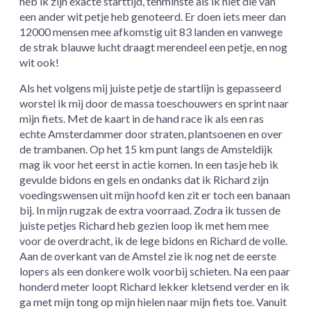
heb ik zijn exacte starttijd, tenminste als ik niet die van
een ander wit petje heb genoteerd. Er doen iets meer dan
12000 mensen mee afkomstig uit 83 landen en vanwege
de strak blauwe lucht draagt merendeel een petje, en nog
wit ook!
Als het volgens mij juiste petje de startlijn is gepasseerd
worstel ik mij door de massa toeschouwers en sprint naar
mijn fiets. Met de kaart in de hand race ik als een ras
echte Amsterdammer door straten, plantsoenen en over
de trambanen. Op het 15 km punt langs de Amsteldijk
mag ik voor het eerst in actie komen. In een tasje heb ik
gevulde bidons en gels en ondanks dat ik Richard zijn
voedingswensen uit mijn hoofd ken zit er toch een banaan
bij. In mijn rugzak de extra voorraad. Zodra ik tussen de
juiste petjes Richard heb gezien loop ik met hem mee
voor de overdracht, ik de lege bidons en Richard de volle.
Aan de overkant van de Amstel zie ik nog net de eerste
lopers als een donkere wolk voorbij schieten. Na een paar
honderd meter loopt Richard lekker kletsend verder en ik
ga met mijn tong op mijn hielen naar mijn fiets toe. Vanuit