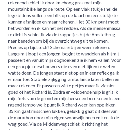
rekenend schiet ik door kniehoog gras met mijn
mountainbike langs de route. Op een vlak stukje snel de
lege bidons vullen, een blik op de kaart om een stukje te
kunnen afsnijden en maar rekenen. Het 30 km punt moet
het worden en ik kan het net redden. Als de mensenmassa
te dicht is schiet ik via de trappetjes bij de Amstelbrug
naar beneden om bij de overzichtweg uit te komen.
Precies op tijd, toch? Schema erbij en weer rekenen.
Langs mij loopt een jongen, begint te wandelen als hij mij
passeert en vanuit mijn ooghoeken zie ik hem vallen. Voor
een groepje toeschouwers die even niet lijken te weten
wat te doen. De jongen staat niet op en in een reflex ga ik
er naar toe. Stabiele zijligging, ambulance laten bellen en
maar rekenen. Er passeren witte petjes maar ik zie niet
goed of het Richard is. Zodra er voldoende hulp is gris ik
mijn fiets van de grond en mijn hersenen berekenen in een
razend tempo welk punt ik Richard weer kan oppikken.
35 km gaat misschien lukken, gelukkig gaat dit deel van
de marathon door mijn eigen woonwijk heen en ken ik de
weg goed. Via de Middenweg schiet ik richting het