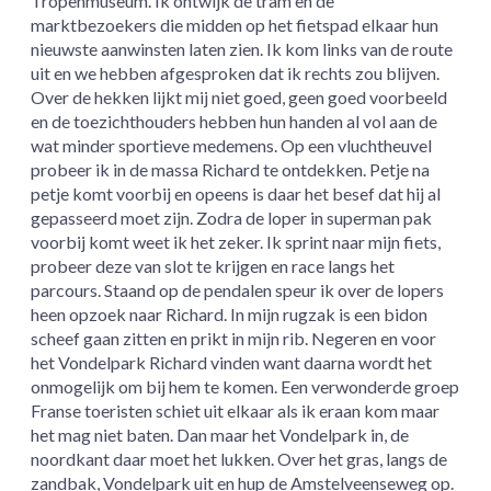
Tropenmuseum. Ik ontwijk de tram en de
marktbezoekers die midden op het fietspad elkaar hun
nieuwste aanwinsten laten zien. Ik kom links van de route
uit en we hebben afgesproken dat ik rechts zou blijven.
Over de hekken lijkt mij niet goed, geen goed voorbeeld
en de toezichthouders hebben hun handen al vol aan de
wat minder sportieve medemens. Op een vluchtheuvel
probeer ik in de massa Richard te ontdekken. Petje na
petje komt voorbij en opeens is daar het besef dat hij al
gepasseerd moet zijn. Zodra de loper in superman pak
voorbij komt weet ik het zeker. Ik sprint naar mijn fiets,
probeer deze van slot te krijgen en race langs het
parcours. Staand op de pendalen speur ik over de lopers
heen opzoek naar Richard. In mijn rugzak is een bidon
scheef gaan zitten en prikt in mijn rib. Negeren en voor
het Vondelpark Richard vinden want daarna wordt het
onmogelijk om bij hem te komen. Een verwonderde groep
Franse toeristen schiet uit elkaar als ik eraan kom maar
het mag niet baten. Dan maar het Vondelpark in, de
noordkant daar moet het lukken. Over het gras, langs de
zandbak, Vondelpark uit en hup de Amstelveenseweg op.