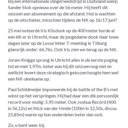
Bij een internationale slingerwedstrijd in Duitsland wierp
Sander Stok opnieuw over de 56 meter. Hij heeft dit
seizoen een abonnement op die afstand. Het is wachten
op de uitschieter, misschien tijdens de NK op 16/17 juni?
25 mei noteerde Iris Kilsdonk op de 400 meter horde al
een 68-er in Utrecht, maar de jongedame dook daar twee
dagen later op de Losse Veter T-meeting in Tilburg
glansrijk onder: 66,76s. Ook Iris zien we terug op de NK.
Joram Knigge sprong in Utrecht alles in de eerste poging
tot en met 1,97m. beter was hij dit seizoen nog niet en
wellicht levert deze strategisch gekozen hoogte hem wel
een NK-deelname op.
Paul Schildmeijer imponeerde bij de battle of the B’s met
winst op het verspringen. Hij had daar een dik persoonlijk
record voor nodig: 5,95 meter. Ook Joshua Record (400
in 56,12s) en Nick van der Heide (100m in 12,50s, discus
25,85m) waren op hun onderdelen beter dan ooit.
Zo, u bent weer bij.