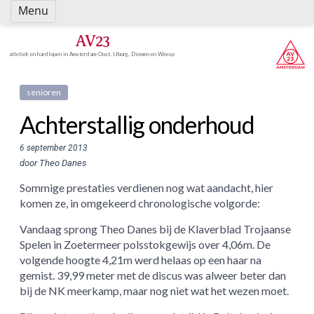
Spring
Menu
naar
inhoud
AV23
atletiek en hardlopen in Amsterdam-Oost, IJburg, Diemen en Weesp
senioren
Achterstallig onderhoud
6 september 2013
door Theo Danes
Sommige prestaties verdienen nog wat aandacht, hier
komen ze, in omgekeerd chronologische volgorde:
Vandaag sprong Theo Danes bij de Klaverblad Trojaanse
Spelen in Zoetermeer polsstokgewijs over 4,06m. De
volgende hoogte 4,21m werd helaas op een haar na
gemist. 39,99 meter met de discus was alweer beter dan
bij de NK meerkamp, maar nog niet wat het wezen moet.