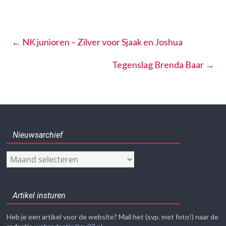
←
NK junioren – Zilver voor Sjaak en Joshua
Tegenslag Brenda Baar
→
Nieuwsarchief
Nieuwsarchief
Artikel insturen
Heb je een artikel voor de website? Mail het (svp. met foto!) naar de