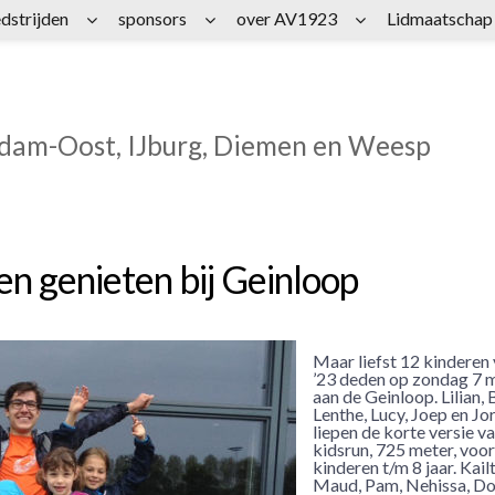
dstrijden
sponsors
over AV1923
Lidmaatschap
rdam-Oost, IJburg, Diemen en Weesp
en genieten bij Geinloop
Maar liefst 12 kinderen
’23 deden op zondag 7 
aan de Geinloop. Lilian, 
Lenthe, Lucy, Joep en Jor
liepen de korte versie v
kidsrun, 725 meter, voor
kinderen t/m 8 jaar. Kailt
Maud, Pam, Nehissa, Dor