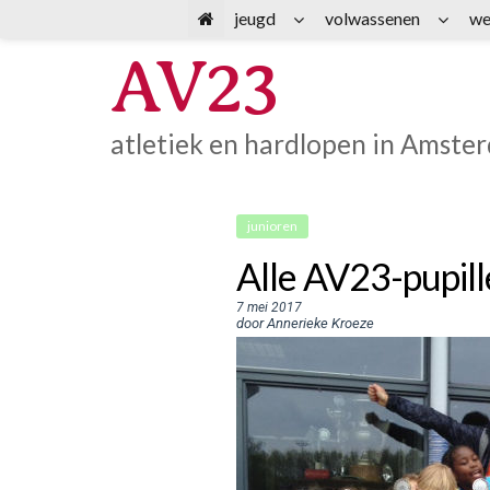
Spring
jeugd
volwassenen
we
naar
AV23
inhoud
atletiek en hardlopen in Amste
junioren
Alle AV23-pupill
7 mei 2017
door Annerieke Kroeze