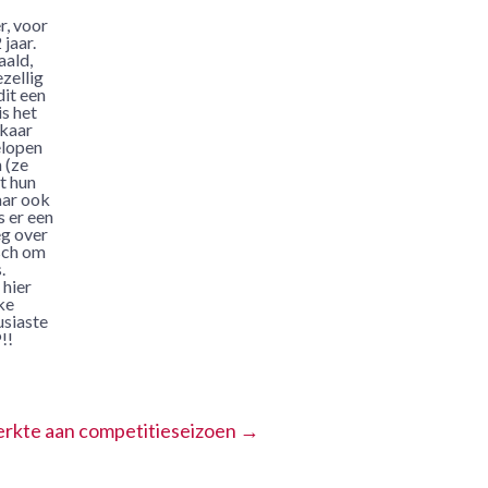
r, voor
jaar.
aald,
zellig
dit een
is het
lkaar
elopen
 (ze
t hun
maar ook
s er een
eg over
isch om
.
 hier
ke
usiaste
!!
terkte aan competitieseizoen
→