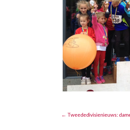
←
Tweededivisienieuws: dames