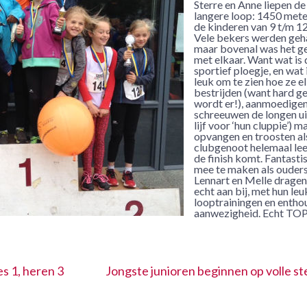
Sterre en Anne liepen de
langere loop: 1450 mete
de kinderen van 9 t/m 12 
Vele bekers werden geh
maar bovenal was het ge
met elkaar. Want wat is 
sportief ploegje, en wat 
leuk om te zien hoe ze e
bestrijden (want hard g
wordt er!), aanmoedigen
schreeuwen de longen ui
lijf voor ‘hun cluppie’) 
opvangen en troosten al
clubgenoot helemaal le
de finish komt. Fantast
mee te maken als ouders
Lennart en Melle dragen
echt aan bij, met hun leu
looptrainingen en entho
aanwezigheid. Echt TOP
 1, heren 3
Jongste junioren beginnen op volle s