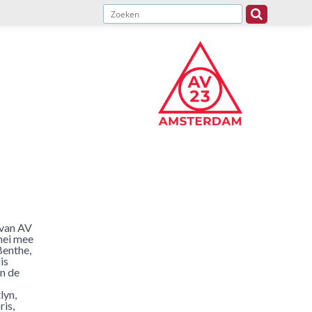
 van AV
mei mee
Benthe,
is
an de
lyn,
is,