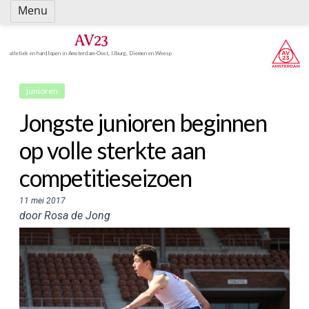
Spring
Menu
naar
inhoud
AV23
atletiek en hardlopen in Amsterdam-Oost, IJburg, Diemen en Weesp
junioren
Jongste junioren beginnen
op volle sterkte aan
competitieseizoen
11 mei 2017
door Rosa de Jong