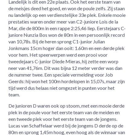
Landelijk is dit een 22e plaats. Ook het eerste team van
de meisjes deed het goed, en won de poule zelfs. Zij staan
nu landelijk op een verdienstelijke 33e plek. Enkele mooie
prestaties waren onder meer van C2-juniore Lois de la
Mar, die de 800m in een rappe 2:25,46 liep. Eerstejaars C-
juniore Nunzia Bos won de 80m in een persoonlijk record
van 10,78s. Bij de heren sprong C1-junior Julian
Jonkmans 15cm hoger dan ooit: 1.60m en een derde plek
voor hem. Het speerwerpen werd een prooi voor
tweedejaars C-junior Diede Mieras, hij zette een worp
neer van 41,76m. Dit was bijna 12 meter verder was dan
de nummer twee. Een speciale vermelding voor Job
Geerds: hij won het 100m hordelopen in 15,07s, maar zijn
tijd werd dus helaas niet omgezet in punten voor het
team.
De junioren D waren ook op stoom, met een mooie derde
plek in de poule voor het eerste team van de meiden en
een tweede plek voor het eerste team van de jongens.
Lucas van Schaffelaar werd bij de jongens D derde op de
80m en sprong 1,45m hoog, even hoog als de winnaar van