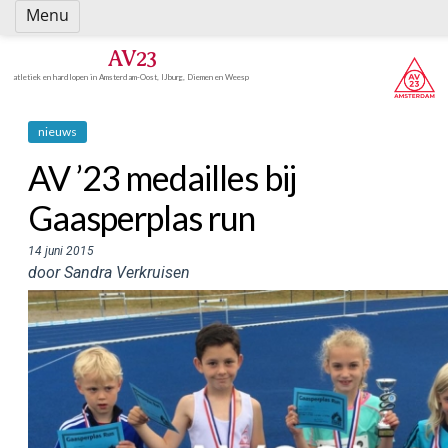
Spring
Menu
naar
inhoud
AV23
atletiek en hardlopen in Amsterdam-Oost, IJburg, Diemen en Weesp
nieuws
AV ’23 medailles bij
Gaasperplas run
14 juni 2015
door Sandra Verkruisen