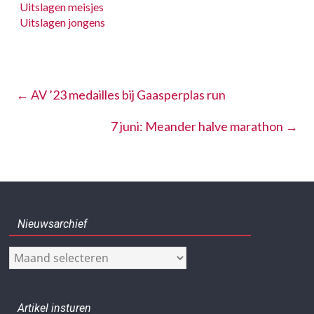
Uitslagen meisjes
Uitslagen jongens
←
AV ’23 medailles bij Gaasperplas run
7 juni: Meander halve marathon
→
Nieuwsarchief
Nieuwsarchief
Artikel insturen