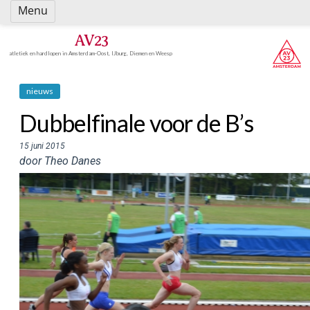
Spring
Menu
naar
inhoud
AV23
atletiek en hardlopen in Amsterdam-Oost, IJburg, Diemen en Weesp
nieuws
Dubbelfinale voor de B’s
15 juni 2015
door Theo Danes