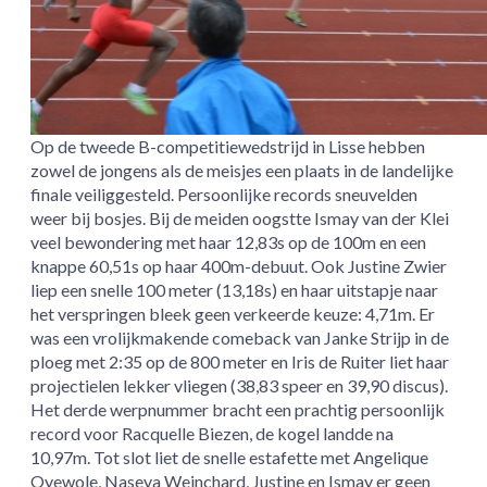
Op de tweede B-competitiewedstrijd in Lisse hebben
zowel de jongens als de meisjes een plaats in de landelijke
finale veiliggesteld. Persoonlijke records sneuvelden
weer bij bosjes. Bij de meiden oogstte Ismay van der Klei
veel bewondering met haar 12,83s op de 100m en een
knappe 60,51s op haar 400m-debuut. Ook Justine Zwier
liep een snelle 100 meter (13,18s) en haar uitstapje naar
het verspringen bleek geen verkeerde keuze: 4,71m. Er
was een vrolijkmakende comeback van Janke Strijp in de
ploeg met 2:35 op de 800 meter en Iris de Ruiter liet haar
projectielen lekker vliegen (38,83 speer en 39,90 discus).
Het derde werpnummer bracht een prachtig persoonlijk
record voor Racquelle Biezen, de kogel landde na
10,97m. Tot slot liet de snelle estafette met Angelique
Oyewole, Naseya Weinchard, Justine en Ismay er geen