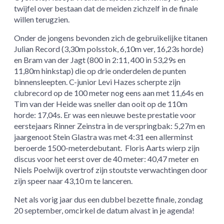
twijfel over bestaan dat de meiden zichzelf in de finale
willen terugzien.
Onder de jongens bevonden zich de gebruikelijke titanen
Julian Record (3,30m polsstok, 6,10m ver, 16,23s horde)
en Bram van der Jagt (800 in 2:11, 400 in 53,29s en
11,80m hinkstap) die op drie onderdelen de punten
binnensleepten. C-junior Levi Hazes scherpte zijn
clubrecord op de 100 meter nog eens aan met 11,64s en
Tim van der Heide was sneller dan ooit op de 110m
horde: 17,04s.
Er was
een nieuwe beste prestatie voor
eerstejaars Rinner Zeinstra in de verspringbak: 5,27m e
n
jaargenoot Stein Glastra was met 4:31 een allerminst
beroerde 1500-meterdebutant. Floris Aarts wierp zijn
discus voor het eerst over de 40 meter: 40,47 meter en
Niels Poelwijk overtrof zijn stoutste verwachtingen door
zijn speer naar 43,10 m te lanceren.
Net als vorig jaar dus een dubbel bezette finale, zondag
20 september, omcirkel de datum alvast in je agenda!