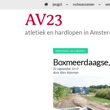
Spring
jeugd
volwassenen
we
naar
AV23
inhoud
atletiek en hardlopen in Amste
interviews en columns
Boxmeerdaagse,
20 september 2013
door Alex Wijsman