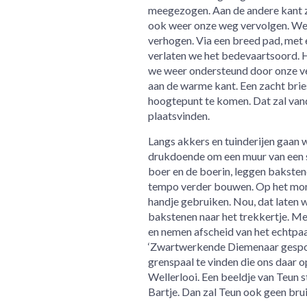
meegezogen. Aan de andere kant zo
ook weer onze weg vervolgen. We 
verhogen. Via een breed pad, met e
verlaten we het bedevaartsoord. He
we weer ondersteund door onze ve
aan de warme kant. Een zacht brie
hoogtepunt te komen. Dat zal va
plaatsvinden.
Langs akkers en tuinderijen gaan w
drukdoende om een muur van een st
boer en de boerin, leggen baksten
tempo verder bouwen. Op het mome
handje gebruiken. Nou, dat laten wi
bakstenen naar het trekkertje. Me
en nemen afscheid van het echtpaar
‘Zwartwerkende Diemenaar gespot!
grenspaal te vinden die ons daar
Wellerlooi. Een beeldje van Teun s
Bartje. Dan zal Teun ook geen bru