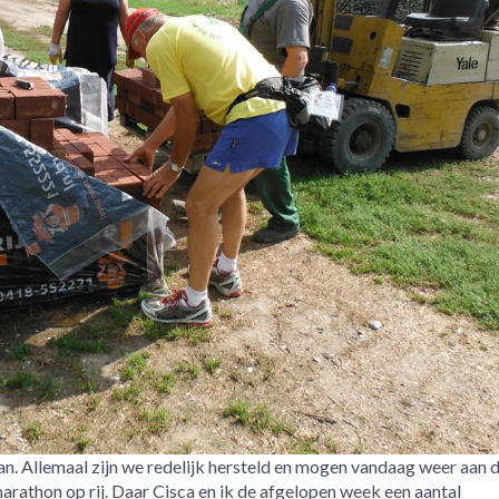
n. Allemaal zijn we redelijk hersteld en mogen vandaag weer aan d
marathon op rij. Daar Cisca en ik de afgelopen week een aantal