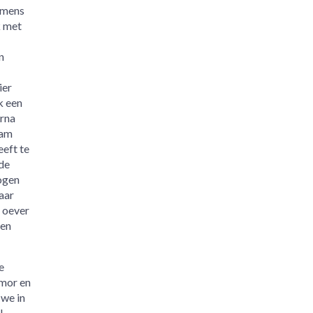
 mens
k met
n
ier
k een
arna
aam
eft te
 de
ogen
aar
e oever
 en
e
umor en
we in
l