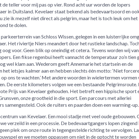
de teller voor mij pas op vier. Rond acht uur worden de lopers
er in Duitsland. Kevelaer staat bekend als bedevaartsoord en ook
e ik mezelf niet direct als pelgrim, maar het is toch leuk om het
ond te dolen.
t parkeerterrein van Schloss Wissen, gelegen in een luisterrijke om
er. Het riviertje Niers meandert door het rustieke landschap. Toc
 oog voor. Geen blik op oneindig et cetera. Tevens worden wij va
opers. Een fikse regenbui heeft vannacht de temperatuur zo’n tien
nog wel klam aan. Wederom geeft Annemarie het startsein en de
 het ietsjes kalmer aan en hebben slechts één motto: ‘Niet forcer
 op ons te wachten.’ Met andere woorden in wielertermen vormen 
en. De eerste kilometers volgen we een bestaande Pelgrimsroute. 
te Prijs van Kevelaer gehouden. Het betreft een hippische sport 
unsven, onze grootheid in die sport. Een parcours met allerlei
ters samengesteld. Ook de ruiters en paarden doen een warming-up.
 centrum van Kevelaer. Een mooi stadje met veel oude gebouwen. 
n we verzeild in een processie. De bedevaartgangers lopen zingend 
geen plek om onze route in tegengestelde richting te vervolgen. L
houwspel en we moeten oppassen om niet in de optocht te worden