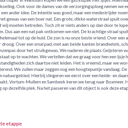
rkoeling. Ook voor de dames van de verzorgingsploeg nemen we een
een ander idee. De intentie was goed, maar een medestrijder noem
et gewas van een boer nat. Een grote, dikke waterstraal spuit ove
 wij moeten betreden. Toch zit er niets anders op dan door te lop
n. Dus aan een nat pak ontkomen we niet. De krachtige straal spuit
 helemaal tot op de huid. De zon is nu onze beste vriend. Over een 
r droog. Over een smal pad, met aan beide kanten brandnetels, sch
ganzenpas door het struikgewas. We naderen de plaats Geijsteren w
staat op te wachten. We vertellen dat we graag voor hen een ijsje
tandigheden zich daartoe niet leiden. Het is vreemd, maar we wo
itterend. We zullen maar zeggen nog een hoogtepuntje vandaag. De
natuurgebied. Hierbij slingeren we eerst over een heide- en daar
Smakt, Vortum-Mullem en Sambeek keren we terug naar Boxmeer. 
g op dezelfde plek. Na het passeren van dit object is ook deze eta
ste etappe