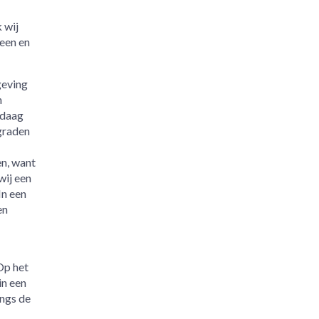
 wij
 een en
geving
h
ndaag
 graden
en, want
wij een
In een
en
Op het
in een
angs de