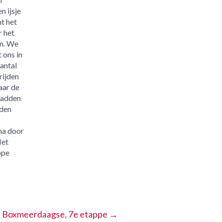
 ijsje
t het
r het
en. We
 ons in
aantal
rijden
aar de
 hadden
rden
na door
Het
ppe
Boxmeerdaagse, 7e etappe
→