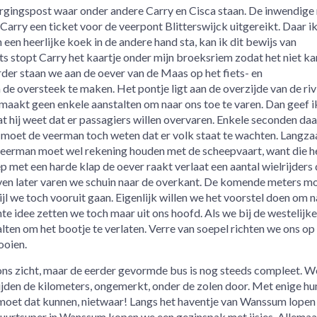
gingspost waar onder andere Carry en Cisca staan. De inwendige
Carry een ticket voor de veerpont Blitterswijck uitgereikt. Daar i
 een heerlijke koek in de andere hand sta, kan ik dit bewijs van
 stopt Carry het kaartje onder mijn broeksriem zodat het niet ka
er staan we aan de oever van de Maas op het fiets- en
e oversteek te maken. Het pontje ligt aan de overzijde van de riv
aakt geen enkele aanstalten om naar ons toe te varen. Dan geef i
t hij weet dat er passagiers willen overvaren. Enkele seconden da
u moet de veerman toch weten dat er volk staat te wachten. Langz
veerman moet wel rekening houden met de scheepvaart, want die he
ep met een harde klap de oever raakt verlaat een aantal wielrijders
even later varen we schuin naar de overkant. De komende meters m
jl we toch vooruit gaan. Eigenlijk willen we het voorstel doen om n
te idee zetten we toch maar uit ons hoofd. Als we bij de westelijk
en om het bootje te verlaten. Verre van soepel richten we ons op
ooien.
t ons zicht, maar de eerder gevormde bus is nog steeds compleet. W
lijden de kilometers, ongemerkt, onder de zolen door. Met enige h
oet dat kunnen, nietwaar! Langs het haventje van Wanssum lopen 
 buurtsuper in Wanssum kopen we een gezinspak met ijsjes. Allemaa