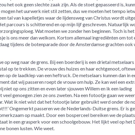
u het ook geen slechte zaak zijn. Als de stoet gepasseerd is, kunn
mogen het uurwerk niet stil zetten, dus we moeten het tempo iet
en tal van kapelletjes waar de lijdensweg van Christus wordt uitg
t parcours is schitterend en op mijn lijf geschreven. Natuurlijk 
rzorgingsploeg. Wat moeten we zonder hen beginnen. Toch is het
sje is ons meer dan welkom. Kortom allemaal ingrediënten om tot 
ndaag tijdens de botenparade door de Amsterdamse grachten ook 
e op weg naar de grens. Bij een boerderij is een drietal metselaars
al op te trekken. De vrouw des huizes en haar echtgenoot, oftewe
en op de laadklep van een heftruck. De metselaars kunnen dan in e
nt dat wij passeren roept de vrouw om hulp. Ze kan wel een extr
j niet op ons zitten en even later sjouwen Willem en ik een lading
t veel genoegen zien ze ons zweten. Na een fotootje gaan we wee
. Wat ik niet wist dat het fotootje later gebruikt werd onder de n
!!’ Ongemerkt passeren we de Nederlands-Duitse grens. Er is g
 opmerkzaam op maakt. Door een bosperceel bereiken we de plaats
taat in een grasperk voor een schoolgebouw. Het lijkt veel op het
ine bonen lusten. Wie weet.