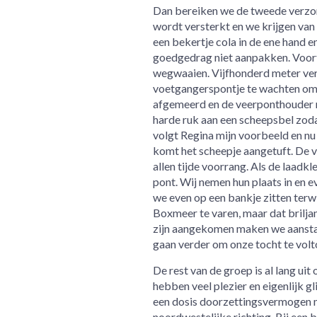
Dan bereiken we de tweede verzor
wordt versterkt en we krijgen van 
een bekertje cola in de ene hand en
goedgedrag niet aanpakken. Voorts
wegwaaien. Vijfhonderd meter verd
voetgangerspontje te wachten om d
afgemeerd en de veerponthouder m
harde ruk aan een scheepsbel zoda
volgt Regina mijn voorbeeld en n
komt het scheepje aangetuft. De 
allen tijde voorrang. Als de laadkl
pont. Wij nemen hun plaats in en 
we even op een bankje zitten terwi
Boxmeer te varen, maar dat briljan
zijn aangekomen maken we aanstalt
gaan verder om onze tocht te volt
De rest van de groep is al lang ui
hebben veel plezier en eigenlijk g
een dosis doorzettingsvermogen m
noordwestelijke richting. Bij een