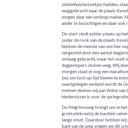
ziekenhuisbezoekjes hadden, staat 
weggebracht naar de plaats Kevela
mogen daar een omloop maken. Nu zi
ander te bezichtigen en daar ook r
De start vindt echter plaats op he
onder de rook van de plaats Kevela
hebben de meeste van ons hier nog
vergezeld door een aantal dagjesl
omlaag gebracht, maar het voelt 
dagjeslopers stuiven weg. Wij doen
morgen staat er nog een marathon
bus om toch op tijd binnen te kom
naastgelegen weiland wordt de Gro
meteen denken wij aan Ankie van Gr
hindernissen is voor de springrui
De Pelgrimsweg brengt ons in het
grote plein nabij de basiliek rake
lange stoet. Daardoor hebben wij 
kant van de weg volgen we dit sc