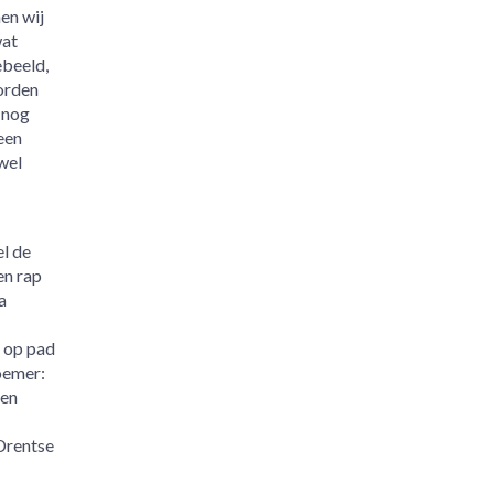
en wij
wat
ebeeld,
worden
 nog
een
wel
l de
en rap
a
r op pad
oemer:
een
 Drentse