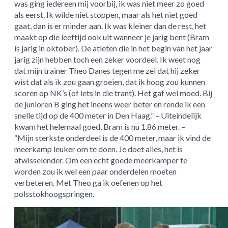
was ging iedereen mij voorbij, ik was niet meer zo goed
als eerst. Ik wilde niet stoppen, maar als het niet goed
gaat, dan is er minder aan. Ik was kleiner dan de rest, het
maakt op die leeftijd ook uit wanneer je jarig bent (Bram
is jarig in oktober). De atleten die in het begin van het jaar
jarig zijn hebben toch een zeker voordeel. Ik weet nog
dat mijn trainer Theo Danes tegen me zei dat hij zeker
wist dat als ik zou gaan groeien, dat ik hoog zou kunnen
scoren op NK’s (of iets in die trant). Het gaf wel moed. Bij
de junioren B ging het ineens weer beter en rende ik een
snelle tijd op de 400 meter in Den Haag.” – Uiteindelijk
kwam het helemaal goed, Bram is nu 1.86 meter. –
“Mijn sterkste onderdeel is de 400 meter, maar ik vind de
meerkamp leuker om te doen. Je doet alles, het is
afwisselender. Om een echt goede meerkamper te
worden zou ik wel een paar onderdelen moeten
verbeteren. Met Theo ga ik oefenen op het
polsstokhoogspringen.