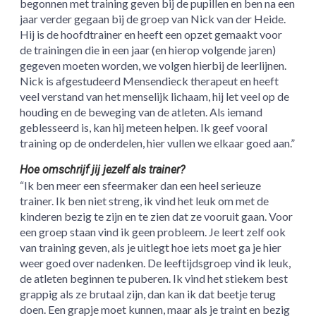
begonnen met training geven bij de pupillen en ben na een
jaar verder gegaan bij de groep van Nick van der Heide.
Hij is de hoofdtrainer en heeft een opzet gemaakt voor
de trainingen die in een jaar (en hierop volgende jaren)
gegeven moeten worden, we volgen hierbij de leerlijnen.
Nick is afgestudeerd Mensendieck therapeut en heeft
veel verstand van het menselijk lichaam, hij let veel op de
houding en de beweging van de atleten. Als iemand
geblesseerd is, kan hij meteen helpen. Ik geef vooral
training op de onderdelen, hier vullen we elkaar goed aan.”
Hoe omschrijf jij jezelf als trainer?
“Ik ben meer een sfeermaker dan een heel serieuze
trainer. Ik ben niet streng, ik vind het leuk om met de
kinderen bezig te zijn en te zien dat ze vooruit gaan. Voor
een groep staan vind ik geen probleem. Je leert zelf ook
van training geven, als je uitlegt hoe iets moet ga je hier
weer goed over nadenken. De leeftijdsgroep vind ik leuk,
de atleten beginnen te puberen. Ik vind het stiekem best
grappig als ze brutaal zijn, dan kan ik dat beetje terug
doen. Een grapje moet kunnen, maar als je traint en bezig