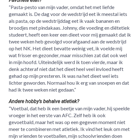
Favoriete eten?
“Pasta-pesto van mijn vader, omdat het met liefde
gemaakt is. De dag voor de wedstrijd eet ik meestal iets
als pasta, op de wedstrijddag eet ik vaak bananen en
broodjes met pindakaas. Johnny, die voeding en diëtetiek
studeert, heeft een keer een dieet voor mij gemaakt dat ik
twee weken heb gevolgd voorafgaand aan de wedstrijd
op het NK. Het dieet bevatte weinig vet, ik voelde mij
wat frisser en gezonder, maar misschien zat dat ook wel
in mijn hoofd. Uiteindelijk werd ik toen vierde, maar ik
denk achteraf niet dat het dieet heel veel invloed heeft
gehad op mijn presteren. Ik was na het dieet wel iets
lichter geworden. Normaal hou ik erg van snoepen en dat
had ik twee weken niet gedaan.”
Andere hobby’s behalve atletiek?
“Voetbal, dat heb ik een beetje van mijn vader, hij speelde
vroeger in het eerste van AFC. Zelf heb ik ook
gevoetbald, maar het was op een gegeven moment niet
meer te combineren met atletiek. Ik vind het leuk om met
mijn vrienden te voetballen, mijn schoolvrienden doen