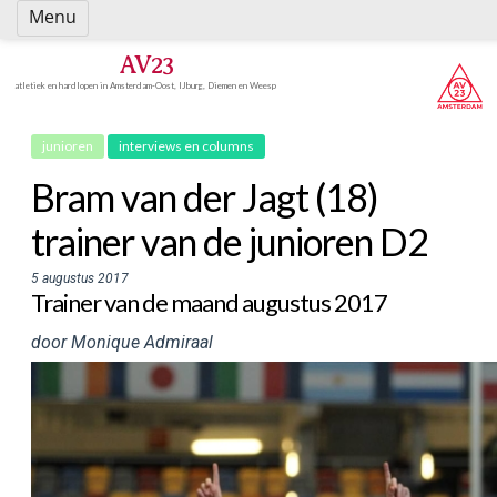
Spring
Menu
naar
inhoud
AV23
atletiek en hardlopen in Amsterdam-Oost, IJburg, Diemen en Weesp
junioren
interviews en columns
Bram van der Jagt (18)
trainer van de junioren D2
5 augustus 2017
Trainer van de maand augustus 2017
door Monique Admiraal