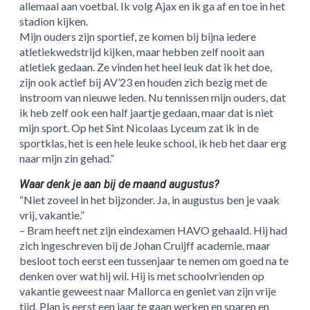
allemaal aan voetbal. Ik volg Ajax en ik ga af en toe in het
stadion kijken.
Mijn ouders zijn sportief, ze komen bij bijna iedere
atletiekwedstrijd kijken, maar hebben zelf nooit aan
atletiek gedaan. Ze vinden het heel leuk dat ik het doe,
zijn ook actief bij AV’23 en houden zich bezig met de
instroom van nieuwe leden. Nu tennissen mijn ouders, dat
ik heb zelf ook een half jaartje gedaan, maar dat is niet
mijn sport. Op het Sint Nicolaas Lyceum zat ik in de
sportklas, het is een hele leuke school, ik heb het daar erg
naar mijn zin gehad.”
Waar denk je aan bij de maand augustus?
“Niet zoveel in het bijzonder. Ja, in augustus ben je vaak
vrij, vakantie.”
– Bram heeft net zijn eindexamen HAVO gehaald. Hij had
zich ingeschreven bij de Johan Cruijff academie, maar
besloot toch eerst een tussenjaar te nemen om goed na te
denken over wat hij wil. Hij is met schoolvrienden op
vakantie geweest naar Mallorca en geniet van zijn vrije
tijd. Plan is eerst een jaar te gaan werken en sparen en