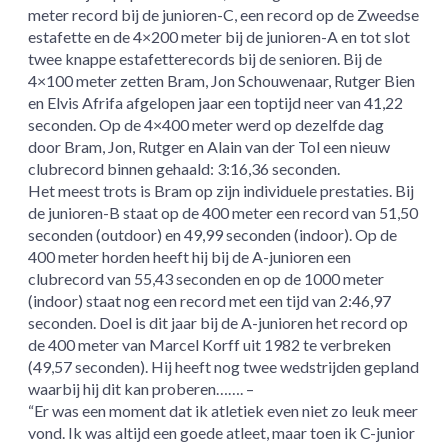
meter record bij de junioren-C, een record op de Zweedse
estafette en de 4×200 meter bij de junioren-A en tot slot
twee knappe estafetterecords bij de senioren. Bij de
4×100 meter zetten Bram, Jon Schouwenaar, Rutger Bien
en Elvis Afrifa afgelopen jaar een toptijd neer van 41,22
seconden. Op de 4×400 meter werd op dezelfde dag
door Bram, Jon, Rutger en Alain van der Tol een nieuw
clubrecord binnen gehaald: 3:16,36 seconden.
Het meest trots is Bram op zijn individuele prestaties. Bij
de junioren-B staat op de 400 meter een record van 51,50
seconden (outdoor) en 49,99 seconden (indoor). Op de
400 meter horden heeft hij bij de A-junioren een
clubrecord van 55,43 seconden en op de 1000 meter
(indoor) staat nog een record met een tijd van 2:46,97
seconden. Doel is dit jaar bij de A-junioren het record op
de 400 meter van Marcel Korff uit 1982 te verbreken
(49,57 seconden). Hij heeft nog twee wedstrijden gepland
waarbij hij dit kan proberen……. –
“Er was een moment dat ik atletiek even niet zo leuk meer
vond. Ik was altijd een goede atleet, maar toen ik C-junior